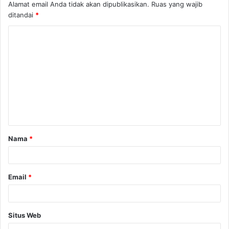
Alamat email Anda tidak akan dipublikasikan.
Ruas yang wajib
ditandai
*
K
o
m
e
n
t
a
Nama
*
r
*
Email
*
Situs Web