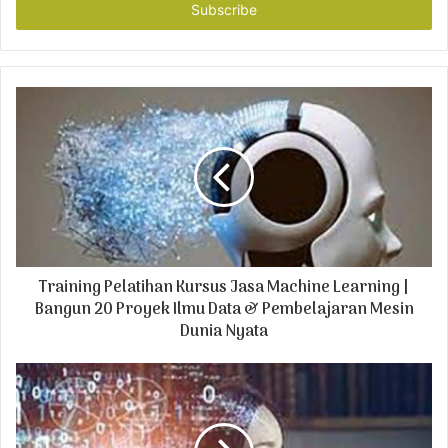
e
r
y
o
u
r
E
m
a
i
l
a
d
Training Pelatihan Kursus Jasa Machine Learning |
d
r
Bangun 20 Proyek Ilmu Data & Pembelajaran Mesin
e
Dunia Nyata
s
s