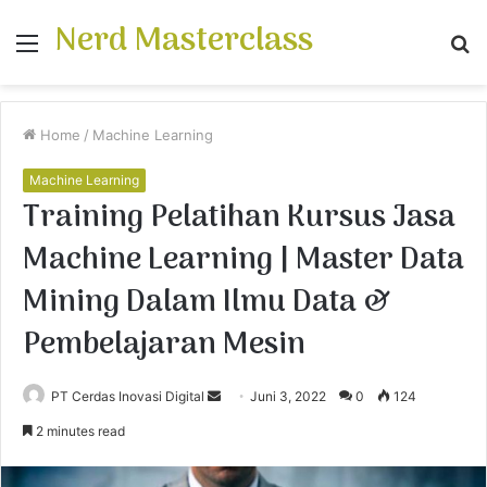
Nerd Masterclass
Menu
S
fo
Home
/
Machine Learning
Machine Learning
Training Pelatihan Kursus Jasa
Machine Learning | Master Data
Mining Dalam Ilmu Data &
Pembelajaran Mesin
PT Cerdas Inovasi Digital
S
Juni 3, 2022
0
124
e
2 minutes read
n
d