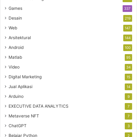
Games
337
Desain
219
Web
147
Arsitektural
144
Android
100
Matlab
95
Video
34
Digital Marketing
15
Jual Aplikasi
14
Arduino
9
EXECUTIVE DATA ANALYTICS
7
Metaverse NFT
7
ChatGPT
3
Belajar Python
2