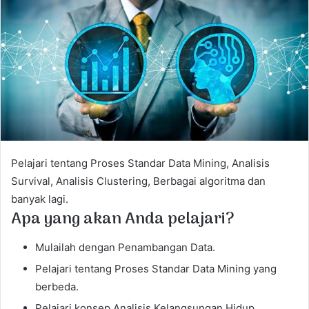
a
n
e
m
a
i
l
Pelajari tentang Proses Standar Data Mining, Analisis
Survival, Analisis Clustering, Berbagai algoritma dan
banyak lagi.
Apa yang akan Anda pelajari?
Mulailah dengan Penambangan Data.
Pelajari tentang Proses Standar Data Mining yang
berbeda.
Pelajari konsep Analisis Kelangsungan Hidup.