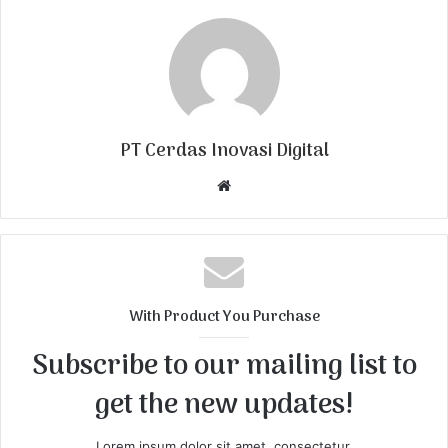
PT Cerdas Inovasi Digital
W
e
b
s
i
t
With Product You Purchase
e
Subscribe to our mailing list to
get the new updates!
Lorem ipsum dolor sit amet, consectetur.