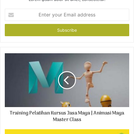
E
n
t
e
r
y
o
u
r
E
m
a
i
l
a
d
Training Pelatihan Kursus Jasa Maya | Animasi Maya
d
r
Master Class
e
s