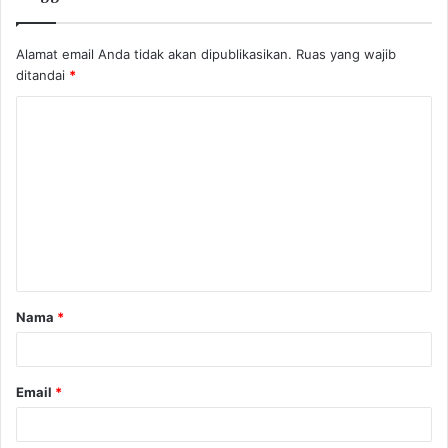
Alamat email Anda tidak akan dipublikasikan.
Ruas yang wajib
ditandai
*
K
o
m
e
n
t
a
Nama
*
r
*
Email
*