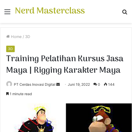
Nerd Masterclass
Menu
S
fo
Home
/
3D
3D
Training Pelatihan Kursus Jasa
Maya | Rigging Karakter Maya
PT Cerdas Inovasi Digital
S
Juni 19, 2022
0
144
e
1 minute read
n
d
a
n
e