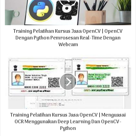
i
l
a
d
Training Pelatihan Kursus Jasa OpenCV | OpenCV
d
r
Dengan Python Pemrosesan Real-Time Dengan
e
Webcam
s
s
Training Pelatihan Kursus Jasa OpenCV | Menguasai
OCR Menggunakan Deep Learning Dan OpenCV-
Python