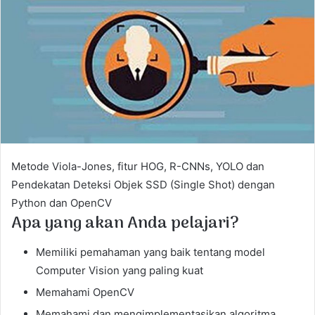
a
n
e
m
a
i
l
Metode Viola-Jones, fitur HOG, R-CNNs, YOLO dan
Pendekatan Deteksi Objek SSD (Single Shot) dengan
Python dan OpenCV
Apa yang akan Anda pelajari?
Memiliki pemahaman yang baik tentang model
Computer Vision yang paling kuat
Memahami OpenCV
Memahami dan mengimplementasikan algoritma