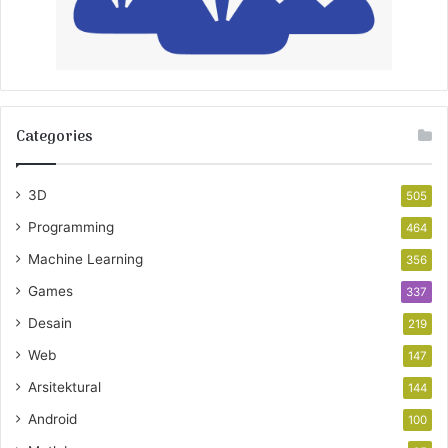
Categories
3D
505
Programming
464
Machine Learning
356
Games
337
Desain
219
Web
147
Arsitektural
144
Android
100