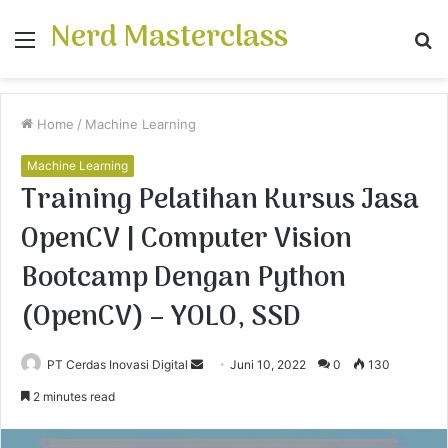
Nerd Masterclass
Menu
S
fo
Home
/
Machine Learning
Machine Learning
Training Pelatihan Kursus Jasa
OpenCV | Computer Vision
Bootcamp Dengan Python
(OpenCV) – YOLO, SSD
PT Cerdas Inovasi Digital
S
Juni 10, 2022
0
130
e
2 minutes read
n
d