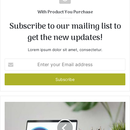
i
t
With Product You Purchase
e
Subscribe to our mailing list to
get the new updates!
Lorem ipsum dolor sit amet, consectetur.
E
n
t
e
r
y
o
u
r
E
m
a