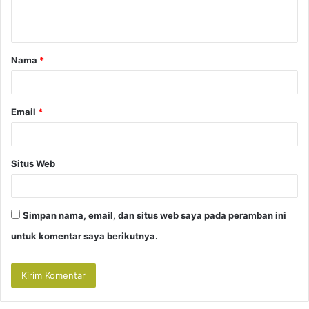
n
t
a
Nama
*
r
*
Email
*
Situs Web
Simpan nama, email, dan situs web saya pada peramban ini
untuk komentar saya berikutnya.