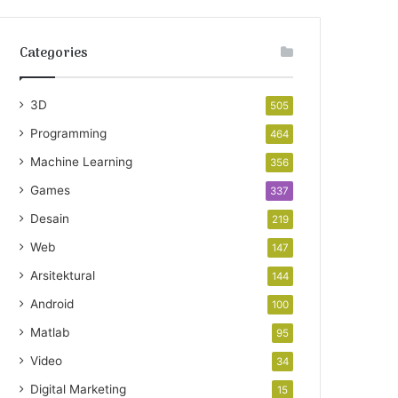
Categories
3D
505
Programming
464
Machine Learning
356
Games
337
Desain
219
Web
147
Arsitektural
144
Android
100
Matlab
95
Video
34
Digital Marketing
15