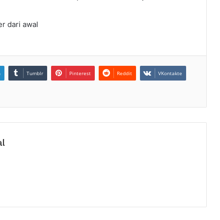
r dari awal
n
Tumblr
Pinterest
Reddit
VKontakte
al