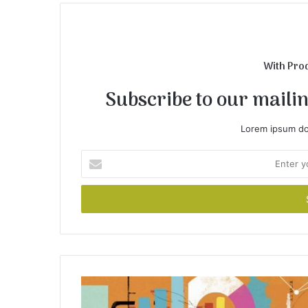
e
With Pro
Subscribe to our mailing
Lorem ipsum dol
E
n
t
e
r
y
o
u
r
E
m