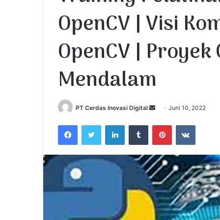
OpenCV | Visi Ko
OpenCV | Proyek
Mendalam
PT Cerdas Inovasi Digital
S
Juni 10, 2022
e
Facebook
Twitter
LinkedIn
Tumblr
Pinterest
VKontakte
n
d
a
n
e
m
a
i