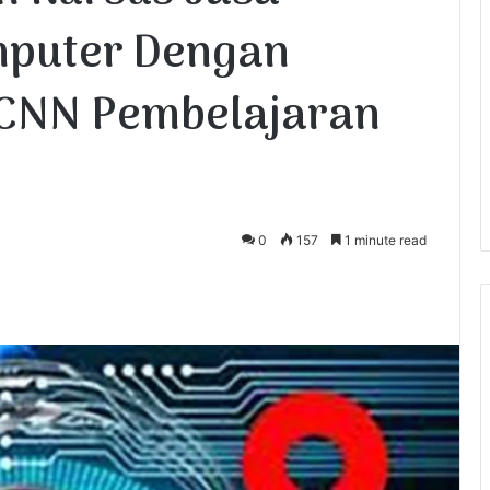
mputer Dengan
 CNN Pembelajaran
0
157
1 minute read