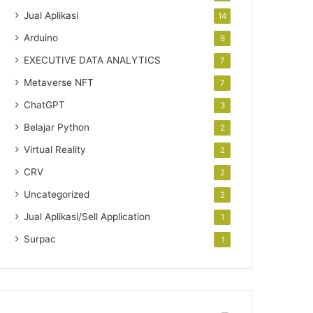
Jual Aplikasi
14
Arduino
9
EXECUTIVE DATA ANALYTICS
7
Metaverse NFT
7
ChatGPT
3
Belajar Python
2
Virtual Reality
2
CRV
2
Uncategorized
2
Jual Aplikasi/Sell Application
1
Surpac
1