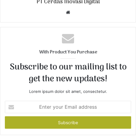
PT Cerdas Inovasi Digital
W
e
b
s
i
t
With Product You Purchase
e
Subscribe to our mailing list to
get the new updates!
Lorem ipsum dolor sit amet, consectetur.
E
n
t
e
r
y