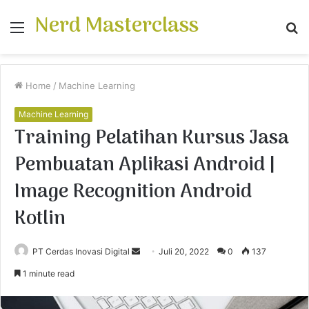
Nerd Masterclass
Menu
S
fo
Home
/
Machine Learning
Machine Learning
Training Pelatihan Kursus Jasa
Pembuatan Aplikasi Android |
Image Recognition Android
Kotlin
PT Cerdas Inovasi Digital
S
Juli 20, 2022
0
137
e
1 minute read
n
d