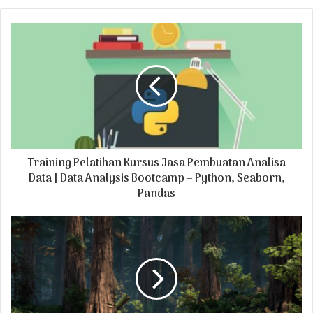
o
u
r
E
m
a
i
l
a
d
Training Pelatihan Kursus Jasa Pembuatan Analisa
d
r
Data | Data Analysis Bootcamp – Python, Seaborn,
e
Pandas
s
s