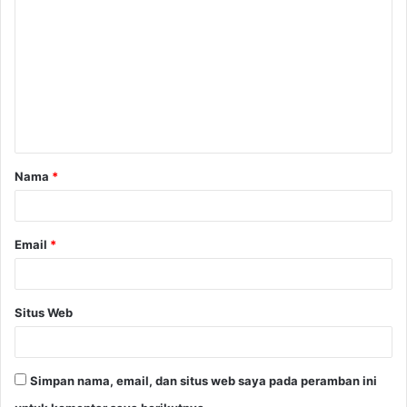
o
m
e
n
t
a
Nama
*
r
*
Email
*
Situs Web
Simpan nama, email, dan situs web saya pada peramban ini