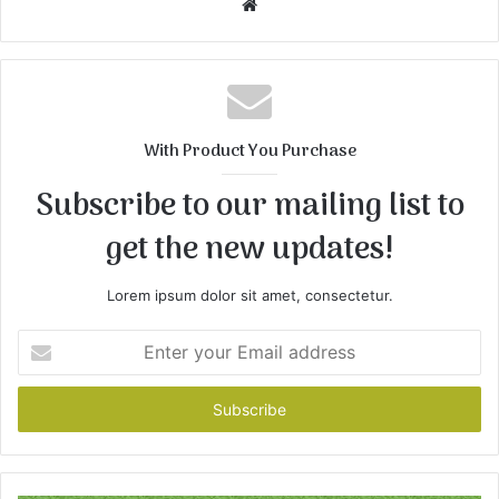
W
e
b
s
i
t
With Product You Purchase
e
Subscribe to our mailing list to
get the new updates!
Lorem ipsum dolor sit amet, consectetur.
E
n
t
e
r
y
o