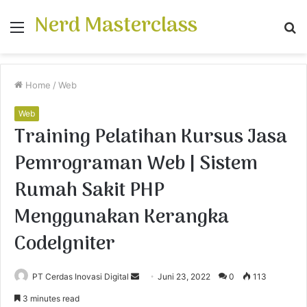
Nerd Masterclass
Menu
S
fo
Home
/
Web
Web
Training Pelatihan Kursus Jasa
Pemrograman Web | Sistem
Rumah Sakit PHP
Menggunakan Kerangka
CodeIgniter
PT Cerdas Inovasi Digital
S
Juni 23, 2022
0
113
e
3 minutes read