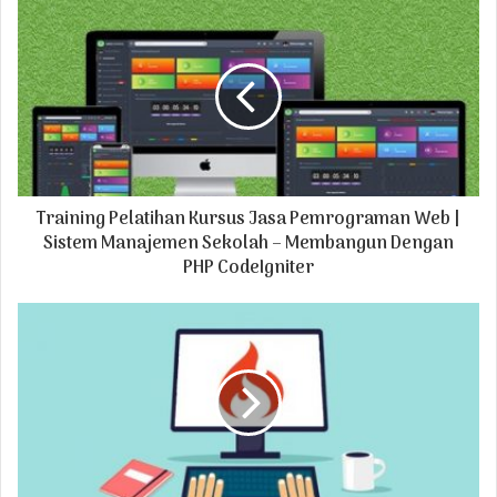
u
r
E
m
a
i
l
a
d
Training Pelatihan Kursus Jasa Pemrograman Web |
d
r
Sistem Manajemen Sekolah – Membangun Dengan
e
PHP CodeIgniter
s
s