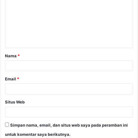
o
m
e
n
t
a
Nama
*
r
*
Email
*
Situs Web
Simpan nama, email, dan situs web saya pada peramban ini
untuk komentar saya berikutnya.