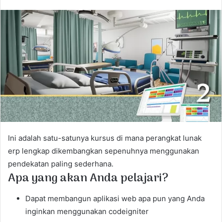
n
d
a
n
e
m
a
i
l
Ini adalah satu-satunya kursus di mana perangkat lunak
erp lengkap dikembangkan sepenuhnya menggunakan
pendekatan paling sederhana.
Apa yang akan Anda pelajari?
Dapat membangun aplikasi web apa pun yang Anda
inginkan menggunakan codeigniter