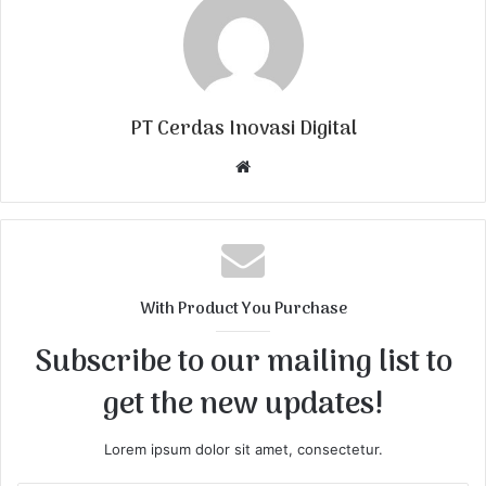
PT Cerdas Inovasi Digital
W
e
b
s
i
t
With Product You Purchase
e
Subscribe to our mailing list to
get the new updates!
Lorem ipsum dolor sit amet, consectetur.