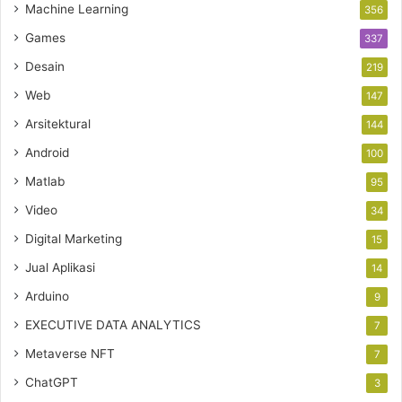
Machine Learning
356
Games
337
Desain
219
Web
147
Arsitektural
144
Android
100
Matlab
95
Video
34
Digital Marketing
15
Jual Aplikasi
14
Arduino
9
EXECUTIVE DATA ANALYTICS
7
Metaverse NFT
7
ChatGPT
3