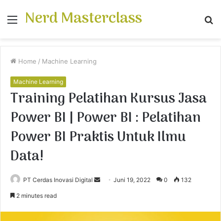
Nerd Masterclass
Menu
S
fo
Home
/
Machine Learning
Machine Learning
Training Pelatihan Kursus Jasa
Power BI | Power BI : Pelatihan
Power BI Praktis Untuk Ilmu
Data!
PT Cerdas Inovasi Digital
S
Juni 19, 2022
0
132
e
2 minutes read
n
d