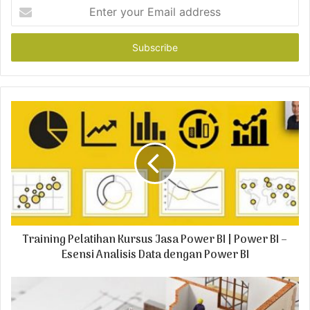
E
n
t
e
r
y
o
u
r
E
m
a
i
l
a
d
Training Pelatihan Kursus Jasa Power BI | Power BI –
d
r
Esensi Analisis Data dengan Power BI
e
s
s