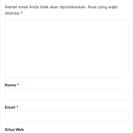
Alamat email Anda tidak akan dipublikasikan.
Ruas yang wajib
ditandai
*
K
o
m
e
n
t
a
Nama
*
r
*
Email
*
Situs Web