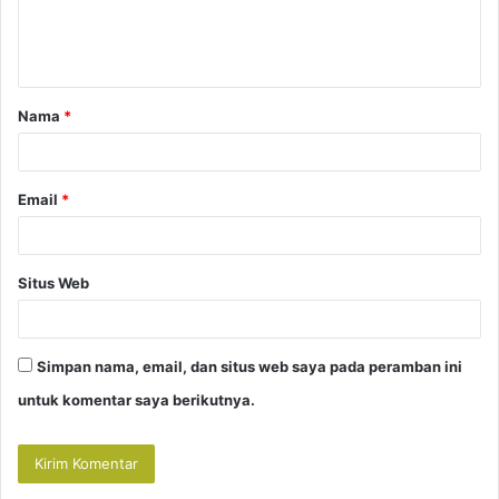
n
t
a
Nama
*
r
*
Email
*
Situs Web
Simpan nama, email, dan situs web saya pada peramban ini
untuk komentar saya berikutnya.