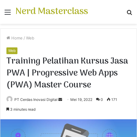
Nerd Masterclass
Menu
S
fo
Home
/
Web
Web
Training Pelatihan Kursus Jasa
PWA | Progressive Web Apps
(PWA) Master Course
PT Cerdas Inovasi Digital
S
Mei 19, 2022
0
171
e
3 minutes read
n
d
a
n