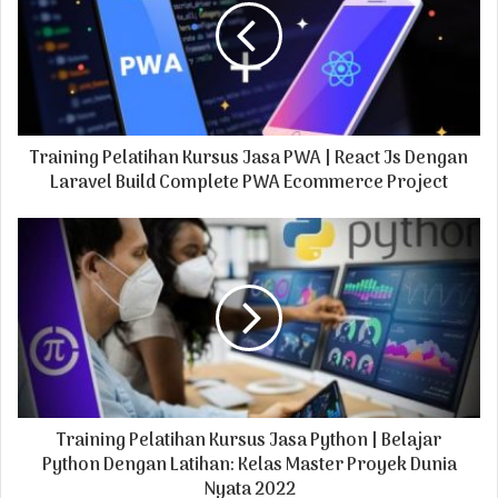
m
a
i
l
a
d
Training Pelatihan Kursus Jasa PWA | React Js Dengan
d
r
Laravel Build Complete PWA Ecommerce Project
e
s
s
Training Pelatihan Kursus Jasa Python | Belajar
Python Dengan Latihan: Kelas Master Proyek Dunia
Nyata 2022