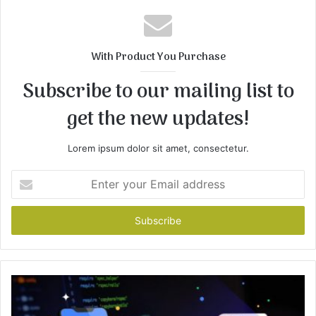
s
i
t
With Product You Purchase
e
Subscribe to our mailing list to
get the new updates!
Lorem ipsum dolor sit amet, consectetur.
E
n
t
e
r
y
o
u
r
E