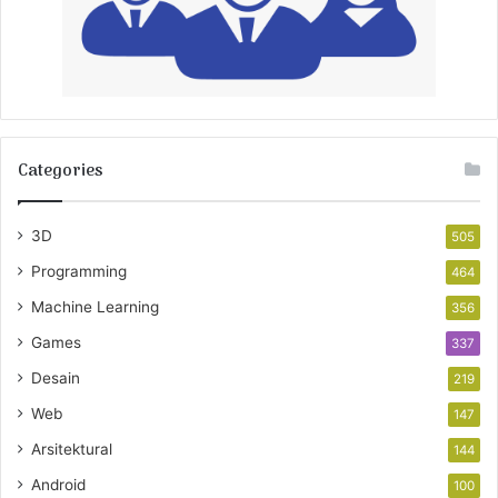
Categories
3D
505
Programming
464
Machine Learning
356
Games
337
Desain
219
Web
147
Arsitektural
144
Android
100