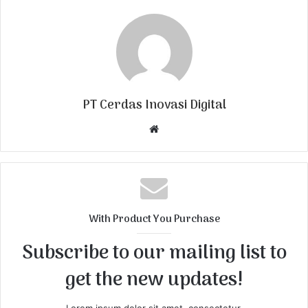
PT Cerdas Inovasi Digital
W
e
b
s
i
t
With Product You Purchase
e
Subscribe to our mailing list to
get the new updates!