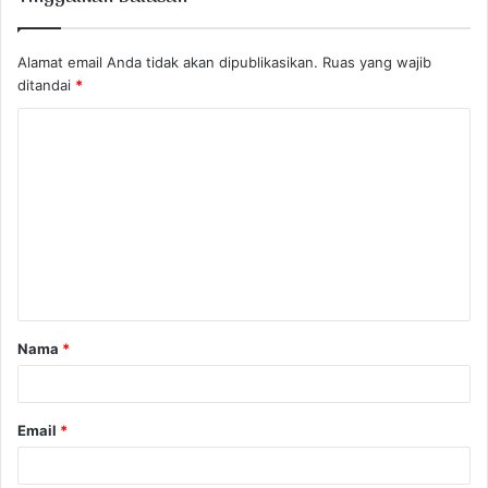
Alamat email Anda tidak akan dipublikasikan.
Ruas yang wajib
ditandai
*
K
o
m
e
n
t
a
Nama
*
r
*
Email
*