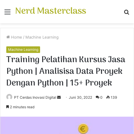
Nerd Masterclass
Menu
S
fo
Home
/
Machine Learning
Machine Learning
Training Pelatihan Kursus Jasa
Python | Analisisa Data Proyek
Dengan Python | 15+ Proyek
PT Cerdas Inovasi Digital
S
Juni 30, 2022
0
139
e
2 minutes read
n
d
a
n