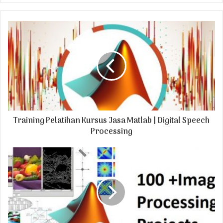
y
o
u
r
E
m
a
i
l
a
d
Training Pelatihan Kursus Jasa Matlab | Digital Speech
d
r
Processing
e
s
s