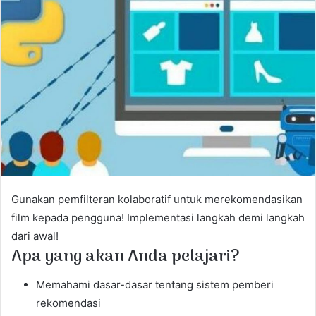
a
n
e
m
a
i
l
Gunakan pemfilteran kolaboratif untuk merekomendasikan
film kepada pengguna! Implementasi langkah demi langkah
dari awal!
Apa yang akan Anda pelajari?
Memahami dasar-dasar tentang sistem pemberi
rekomendasi