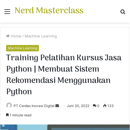
Nerd Masterclass
Menu
S
fo
Home
/
Machine Learning
Machine Learning
Training Pelatihan Kursus Jasa
Python | Membuat Sistem
Rekomendasi Menggunakan
Python
PT Cerdas Inovasi Digital
S
Juni 30, 2022
0
133
e
1 minute read
n
d