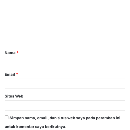
o
m
e
n
t
a
Nama
*
r
*
Email
*
Situs Web
Simpan nama, email, dan situs web saya pada peramban ini
untuk komentar saya berikutnya.