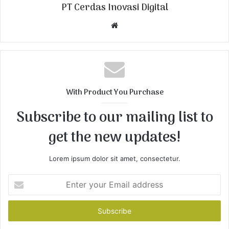
PT Cerdas Inovasi Digital
W
e
b
s
i
t
With Product You Purchase
e
Subscribe to our mailing list to
get the new updates!
Lorem ipsum dolor sit amet, consectetur.
E
n
t
e
r