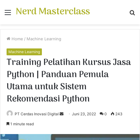
Nerd Masterclass
Menu
S
fo
Home
/
Machine Learning
Machine Learning
Training Pelatihan Kursus Jasa
Python | Panduan Pemula
Utama untuk Sistem
Rekomendasi Python
PT Cerdas Inovasi Digital
S
Juni 23, 2022
0
243
e
1 minute read
n
d