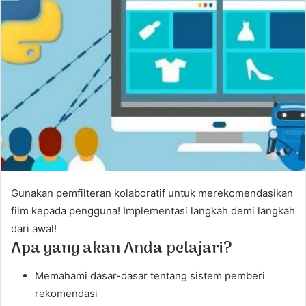
a
n
e
m
a
i
l
Gunakan pemfilteran kolaboratif untuk merekomendasikan
film kepada pengguna! Implementasi langkah demi langkah
dari awal!
Apa yang akan Anda pelajari?
Memahami dasar-dasar tentang sistem pemberi
rekomendasi