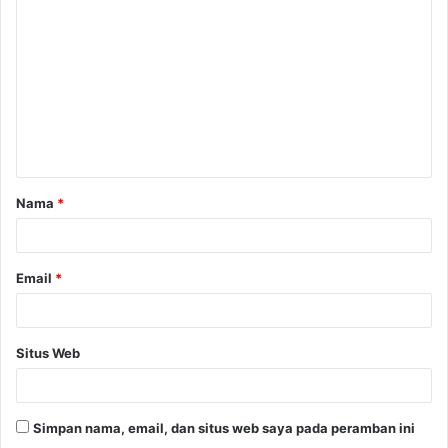
o
m
e
n
t
a
Nama
*
r
*
Email
*
Situs Web
Simpan nama, email, dan situs web saya pada peramban ini