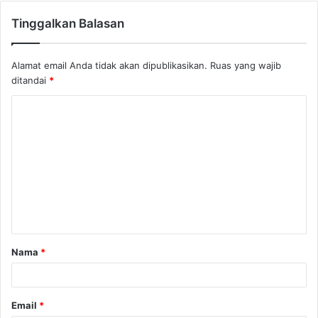
Tinggalkan Balasan
Alamat email Anda tidak akan dipublikasikan.
Ruas yang wajib
ditandai
*
K
o
m
e
n
t
a
Nama
*
r
*
Email
*