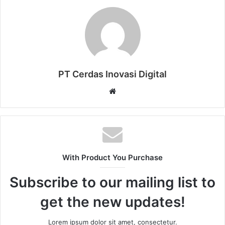
PT Cerdas Inovasi Digital
W
e
b
s
i
t
With Product You Purchase
e
Subscribe to our mailing list to
get the new updates!
Lorem ipsum dolor sit amet, consectetur.