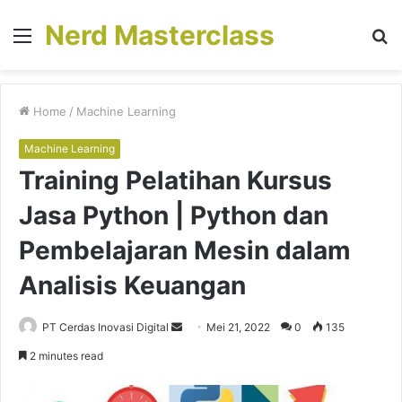
Nerd Masterclass
Menu
S
fo
Home
/
Machine Learning
Machine Learning
Training Pelatihan Kursus
Jasa Python | Python dan
Pembelajaran Mesin dalam
Analisis Keuangan
PT Cerdas Inovasi Digital
S
Mei 21, 2022
0
135
e
2 minutes read
n
d