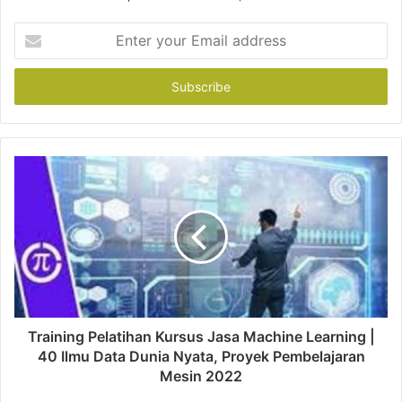
E
n
t
e
r
y
o
u
r
E
m
a
i
l
a
d
d
Training Pelatihan Kursus Jasa Machine Learning |
r
40 Ilmu Data Dunia Nyata, Proyek Pembelajaran
e
Mesin 2022
s