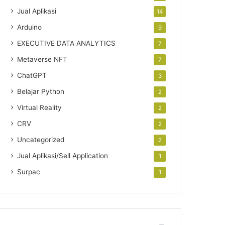
Jual Aplikasi
14
Arduino
9
EXECUTIVE DATA ANALYTICS
7
Metaverse NFT
7
ChatGPT
3
Belajar Python
2
Virtual Reality
2
CRV
2
Uncategorized
2
Jual Aplikasi/Sell Application
1
Surpac
1