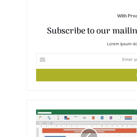
With Pro
Subscribe to our mailing
Lorem ipsum dol
E
n
t
e
r
y
o
u
r
E
m
a
i