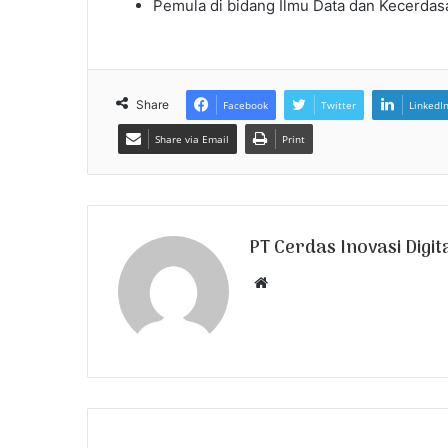
Pemula di bidang Ilmu Data dan Kecerdas
Share
Facebook
Twitter
LinkedI
Share via Email
Print
PT Cerdas Inovasi Digit
W
e
b
s
i
t
e