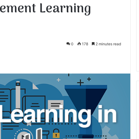
cement Learning
0
178
2 minutes read