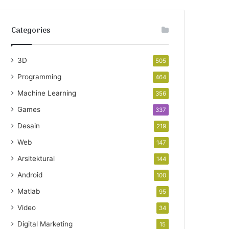
Categories
3D
505
Programming
464
Machine Learning
356
Games
337
Desain
219
Web
147
Arsitektural
144
Android
100
Matlab
95
Video
34
Digital Marketing
15