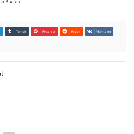
an Buatan
n
Tumblr
Pinterest
Reddit
VKontakte
al