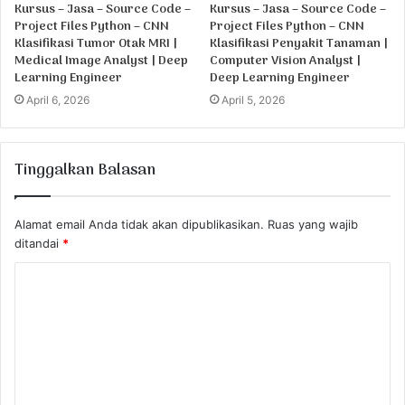
Kursus – Jasa – Source Code –
Kursus – Jasa – Source Code –
Project Files Python – CNN
Project Files Python – CNN
Klasifikasi Tumor Otak MRI |
Klasifikasi Penyakit Tanaman |
Medical Image Analyst | Deep
Computer Vision Analyst |
Learning Engineer
Deep Learning Engineer
April 6, 2026
April 5, 2026
Tinggalkan Balasan
Alamat email Anda tidak akan dipublikasikan.
Ruas yang wajib
ditandai
*
K
o
m
e
n