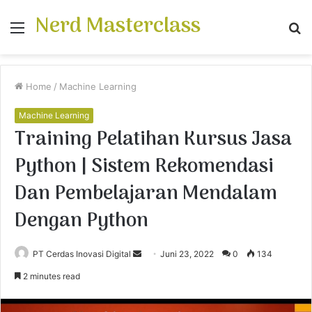
Nerd Masterclass
Menu
S
fo
Home
/
Machine Learning
Machine Learning
Training Pelatihan Kursus Jasa
Python | Sistem Rekomendasi
Dan Pembelajaran Mendalam
Dengan Python
PT Cerdas Inovasi Digital
S
Juni 23, 2022
0
134
e
2 minutes read
n
d