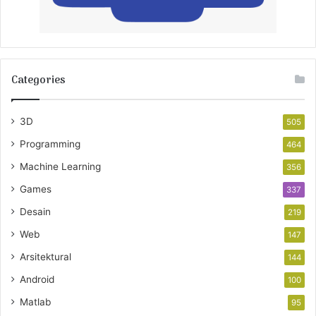
Categories
3D
505
Programming
464
Machine Learning
356
Games
337
Desain
219
Web
147
Arsitektural
144
Android
100
Matlab
95