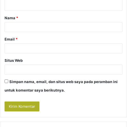
t
a
Nama
*
r
*
Email
*
Situs Web
Simpan nama, email, dan situs web saya pada peramban ini
untuk komentar saya berikutnya.