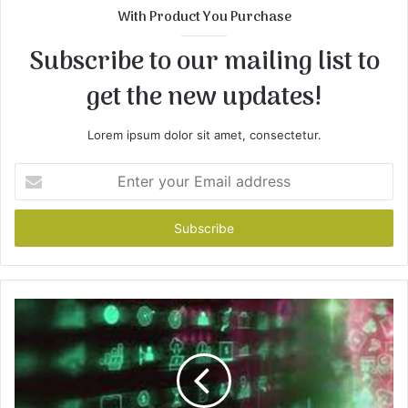
t
With Product You Purchase
e
Subscribe to our mailing list to
get the new updates!
Lorem ipsum dolor sit amet, consectetur.
E
n
t
e
r
y
o
u
r
E
m
a
i