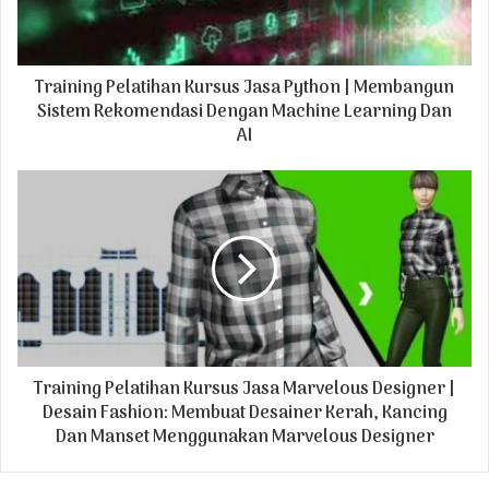
l
a
d
Training Pelatihan Kursus Jasa Python | Membangun
d
r
Sistem Rekomendasi Dengan Machine Learning Dan
e
AI
s
s
Training Pelatihan Kursus Jasa Marvelous Designer |
Desain Fashion: Membuat Desainer Kerah, Kancing
Dan Manset Menggunakan Marvelous Designer