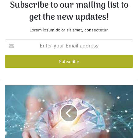
Subscribe to our mailing list to
get the new updates!
Lorem ipsum dolor sit amet, consectetur.
E
n
t
e
r
y
o
u
r
E
m
a
i
l
a