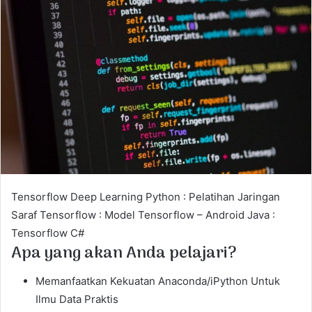
a
n
e
m
a
i
l
Tensorflow Deep Learning Python : Pelatihan Jaringan
Saraf Tensorflow : Model Tensorflow – Android Java :
Tensorflow C#
Apa yang akan Anda pelajari?
Memanfaatkan Kekuatan Anaconda/iPython Untuk
Ilmu Data Praktis