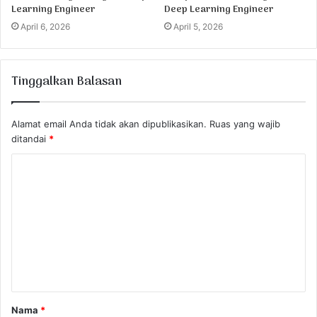
Learning Engineer
Deep Learning Engineer
April 6, 2026
April 5, 2026
Tinggalkan Balasan
Alamat email Anda tidak akan dipublikasikan.
Ruas yang wajib
ditandai
*
K
o
m
e
n
t
a
Nama
*
r