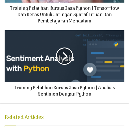
d
Training Pelatihan Kursus Jasa Python | Tensorflow
d
r
Dan Keras Untuk Jaringan Syaraf Tiruan Dan
e
Pembelajaran Mendalam
s
s
Training Pelatihan Kursus Jasa Python | Analisis
Sentimen Dengan Python
Related Articles