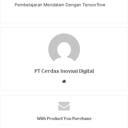
Pembelajaran Mendalam Dengan Tensorflow
PT Cerdas Inovasi Digital
W
e
b
s
i
t
With Product You Purchase
e