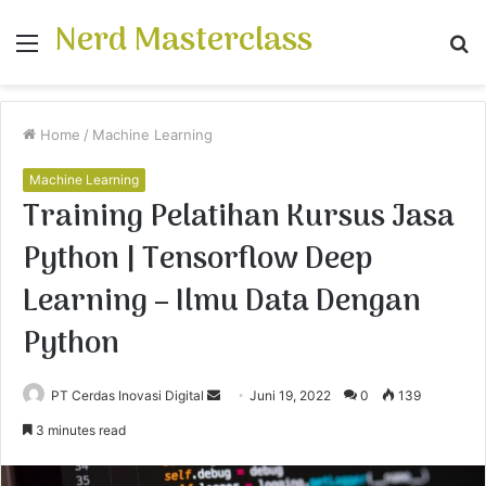
Nerd Masterclass
Menu
S
fo
Home
/
Machine Learning
Machine Learning
Training Pelatihan Kursus Jasa
Python | Tensorflow Deep
Learning – Ilmu Data Dengan
Python
PT Cerdas Inovasi Digital
S
Juni 19, 2022
0
139
e
3 minutes read
n
d