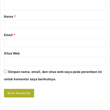
t
a
Nama
*
r
*
Email
*
Situs Web
Simpan nama, email, dan situs web saya pada peramban ini
untuk komentar saya berikutnya.