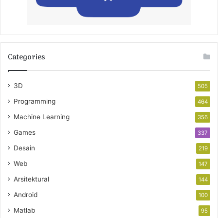
Categories
3D
505
Programming
464
Machine Learning
356
Games
337
Desain
219
Web
147
Arsitektural
144
Android
100
Matlab
95