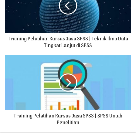
a
i
l
a
d
Training Pelatihan Kursus Jasa SPSS | Teknik Ilmu Data
d
r
Tingkat Lanjut di SPSS
e
s
s
Training Pelatihan Kursus Jasa SPSS | SPSS Untuk
Penelitian