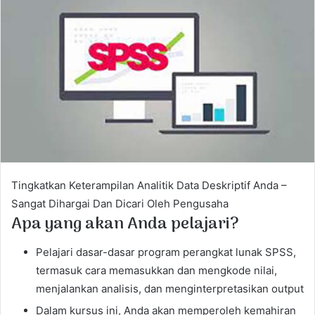
a
n
e
m
a
i
l
Tingkatkan Keterampilan Analitik Data Deskriptif Anda –
Sangat Dihargai Dan Dicari Oleh Pengusaha
Apa yang akan Anda pelajari?
Pelajari dasar-dasar program perangkat lunak SPSS,
termasuk cara memasukkan dan mengkode nilai,
menjalankan analisis, dan menginterpretasikan output
Dalam kursus ini, Anda akan memperoleh kemahiran