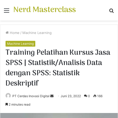
Nerd Masterclass
Menu
S
fo
Home
/
Machine Learning
Machine Learning
Training Pelatihan Kursus Jasa
SPSS | Statistik/Analisis Data
dengan SPSS: Statistik
Deskriptif
PT Cerdas Inovasi Digital
S
Juni 23, 2022
0
166
e
2 minutes read
n
d