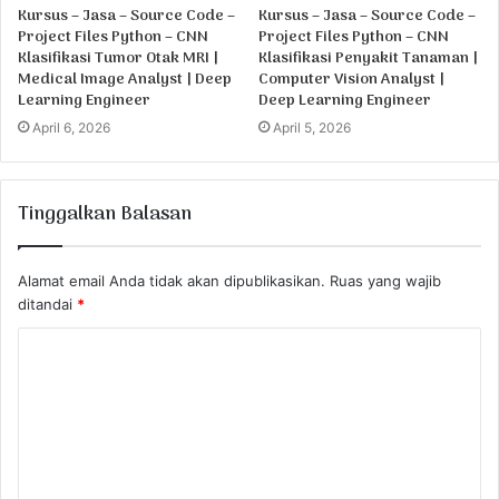
Kursus – Jasa – Source Code –
Kursus – Jasa – Source Code –
Project Files Python – CNN
Project Files Python – CNN
Klasifikasi Tumor Otak MRI |
Klasifikasi Penyakit Tanaman |
Medical Image Analyst | Deep
Computer Vision Analyst |
Learning Engineer
Deep Learning Engineer
April 6, 2026
April 5, 2026
Tinggalkan Balasan
Alamat email Anda tidak akan dipublikasikan.
Ruas yang wajib
ditandai
*
K
o
m
e
n