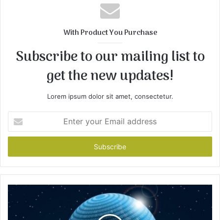
s
i
t
With Product You Purchase
e
Subscribe to our mailing list to
get the new updates!
Lorem ipsum dolor sit amet, consectetur.
E
n
t
e
r
y
o
u
r
E
m