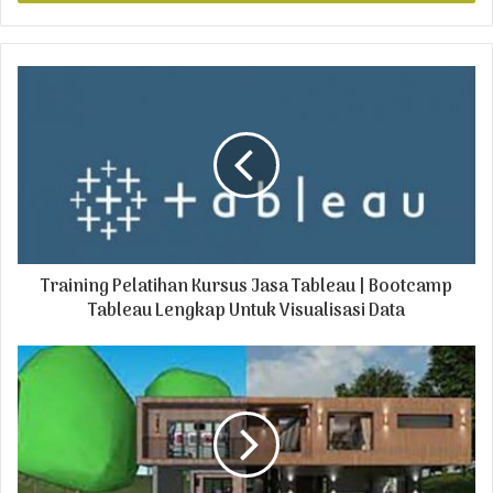
r
y
o
u
r
E
m
a
i
l
a
d
Training Pelatihan Kursus Jasa Tableau | Bootcamp
d
r
Tableau Lengkap Untuk Visualisasi Data
e
s
s