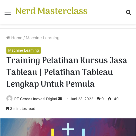
Nerd Masterclass
Menu
S
fo
Home
/
Machine Learning
Machine Learning
Training Pelatihan Kursus Jasa
Tableau | Pelatihan Tableau
Lengkap Untuk Pemula
PT Cerdas Inovasi Digital
S
Juni 23, 2022
0
149
e
3 minutes read
n
d
a
n