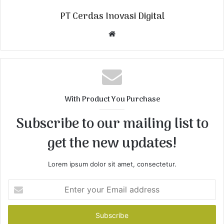
PT Cerdas Inovasi Digital
W
e
b
s
i
t
With Product You Purchase
e
Subscribe to our mailing list to
get the new updates!
Lorem ipsum dolor sit amet, consectetur.
E
n
t
e