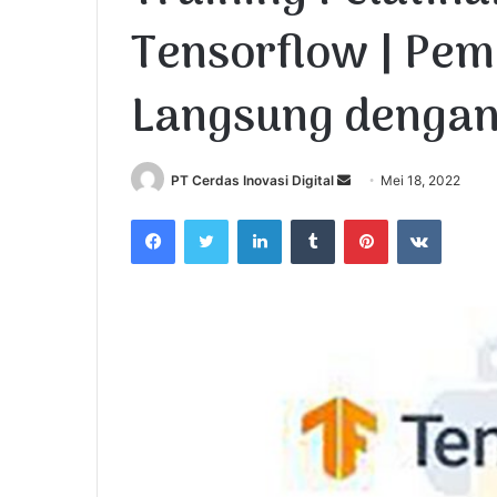
Tensorflow | Pem
Langsung dengan
PT Cerdas Inovasi Digital
S
Mei 18, 2022
e
Facebook
Twitter
LinkedIn
Tumblr
Pinterest
VKontakte
n
d
a
n
e
m
a
i
l