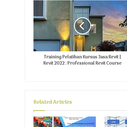
E
m
a
i
l
a
d
d
r
Training Pelatihan Kursus Jasa Revit |
e
Revit 2022 : Professional Revit Course
s
s
Related Articles