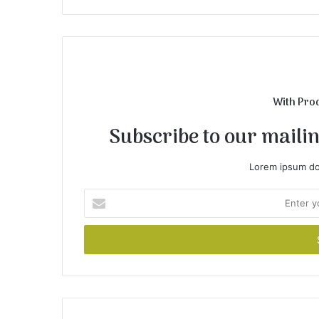
i
t
e
With Pro
Subscribe to our mailing
Lorem ipsum dol
E
n
t
e
r
y
o
u
r