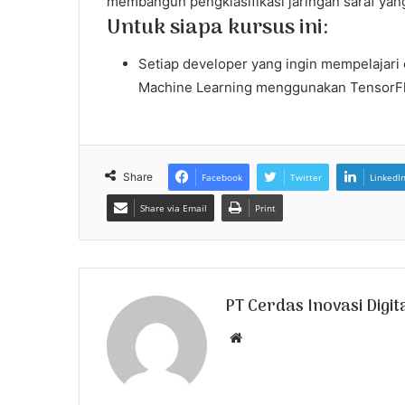
membangun pengklasifikasi jaringan saraf yan
Untuk siapa kursus ini:
Setiap developer yang ingin mempelajari
Machine Learning menggunakan TensorF
Share
Facebook
Twitter
LinkedI
Share via Email
Print
PT Cerdas Inovasi Digit
W
e
b
s