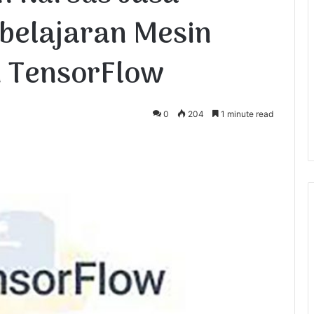
belajaran Mesin
 TensorFlow
0
204
1 minute read