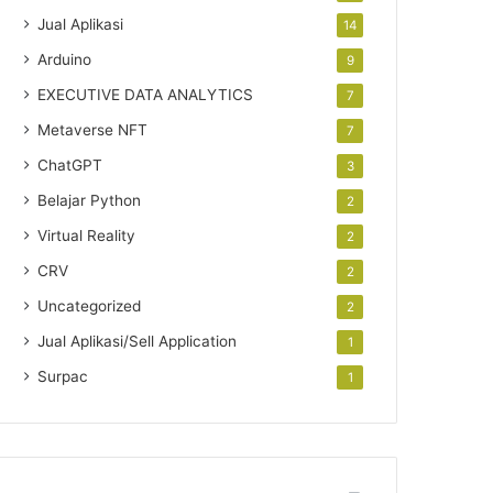
Jual Aplikasi
14
Arduino
9
EXECUTIVE DATA ANALYTICS
7
Metaverse NFT
7
ChatGPT
3
Belajar Python
2
Virtual Reality
2
CRV
2
Uncategorized
2
Jual Aplikasi/Sell Application
1
Surpac
1