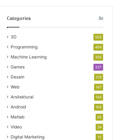
Categories
3D
505
Programming
464
Machine Learning
356
Games
337
Desain
219
Web
147
Arsitektural
144
Android
100
Matlab
95
Video
34
Digital Marketing
15