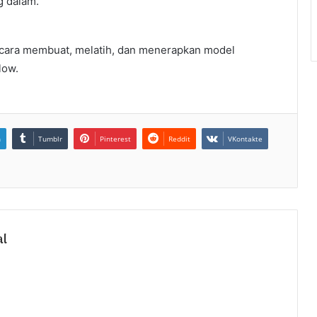
g dalam.
 cara membuat, melatih, dan menerapkan model
low.
n
Tumblr
Pinterest
Reddit
VKontakte
al