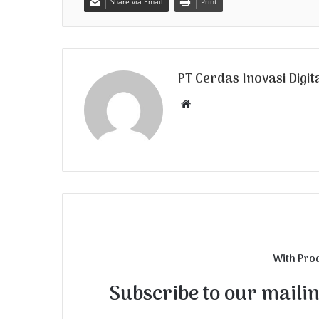
Share via Email
Print
PT Cerdas Inovasi Digit
W
e
b
s
i
t
e
With Pro
Subscribe to our mailing