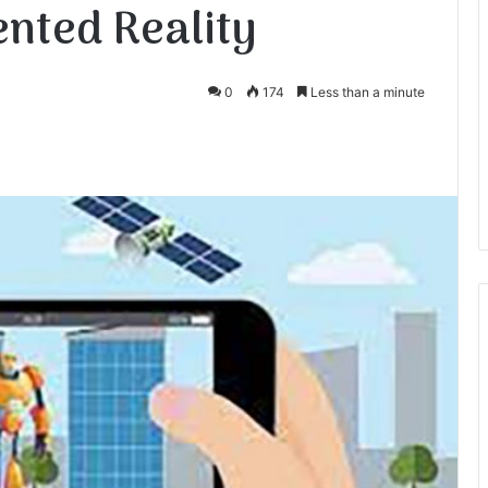
ented Reality
0
174
Less than a minute