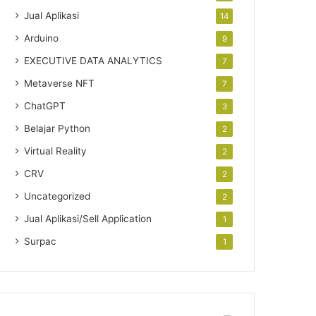
Jual Aplikasi
14
Arduino
9
EXECUTIVE DATA ANALYTICS
7
Metaverse NFT
7
ChatGPT
3
Belajar Python
2
Virtual Reality
2
CRV
2
Uncategorized
2
Jual Aplikasi/Sell Application
1
Surpac
1