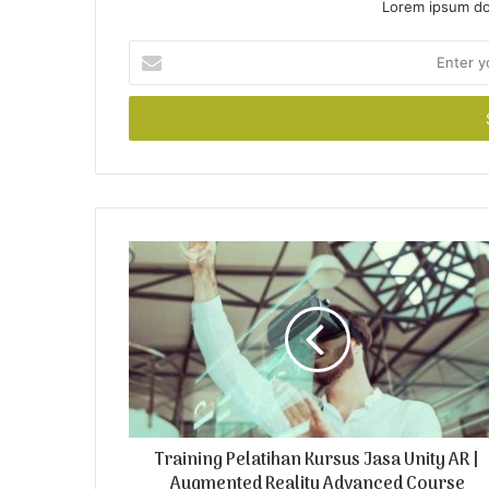
Lorem ipsum dol
E
n
t
e
r
y
o
u
r
E
m
a
i
l
a
d
d
r
Training Pelatihan Kursus Jasa Unity AR |
e
Augmented Reality Advanced Course
s