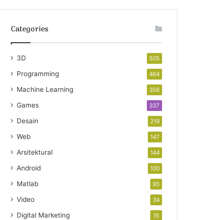
Categories
3D
505
Programming
464
Machine Learning
356
Games
337
Desain
219
Web
147
Arsitektural
144
Android
100
Matlab
95
Video
34
Digital Marketing
15