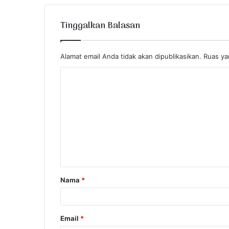
Tinggalkan Balasan
Alamat email Anda tidak akan dipublikasikan.
Ruas ya
K
o
m
e
n
t
a
Nama
*
r
*
Email
*