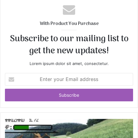
s
i
t
With Product You Purchase
e
Subscribe to our mailing list to
get the new updates!
Lorem ipsum dolor sit amet, consectetur.
E
n
t
e
r
y
o
u
r
E