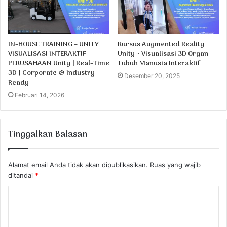
IN-HOUSE TRAINING – UNITY
Kursus Augmented Reality
VISUALISASI INTERAKTIF
Unity ~ Visualisasi 3D Organ
PERUSAHAAN Unity | Real-Time
Tubuh Manusia Interaktif
3D | Corporate & Industry-
Desember 20, 2025
Ready
Februari 14, 2026
Tinggalkan Balasan
Alamat email Anda tidak akan dipublikasikan.
Ruas yang wajib
ditandai
*
K
o
m