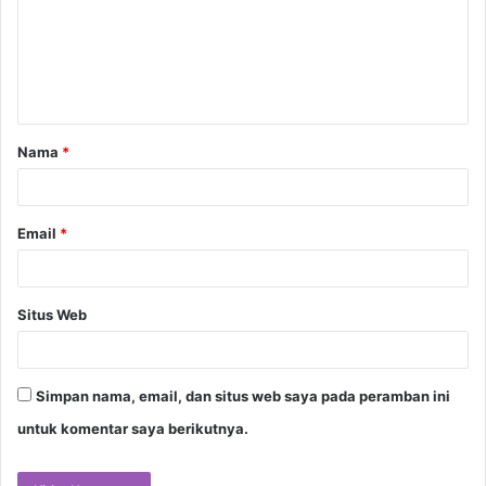
e
n
t
a
Nama
*
r
*
Email
*
Situs Web
Simpan nama, email, dan situs web saya pada peramban ini
untuk komentar saya berikutnya.