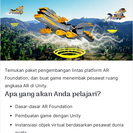
a
n
e
m
a
i
l
Temukan paket pengembangan lintas platform AR
Foundation, dan buat game menembak pesawat ruang
angkasa AR di Unity.
Apa yang akan Anda pelajari?
Dasar-dasar AR Foundation
Pembuatan game dengan Unity
Instansiasi objek virtual berdasarkan pesawat dunia
nyata