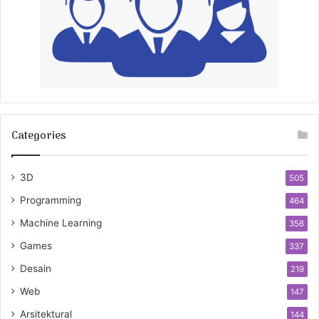
Categories
3D
505
Programming
464
Machine Learning
356
Games
337
Desain
219
Web
147
Arsitektural
144