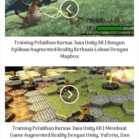
m
a
i
l
a
d
Training Pelatihan Kursus Jasa Unity AR | Bangun
d
r
Aplikasi Augmented Reality Berbasis Lokasi Dengan
e
Mapbox
s
s
Training Pelatihan Kursus Jasa Unity AR | Membuat
Game Augmented Reality Dengan Unity, Vuforia, Dan