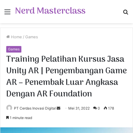
Nerd Masterclass
Menu
S
fo
Home
/
Games
Games
Training Pelatihan Kursus Jasa
Unity AR | Pengembangan Game
AR – Penembak Luar Angkasa
Dengan AR Foundation
PT Cerdas Inovasi Digital
S
Mei 31, 2022
0
178
e
1 minute read
n
d