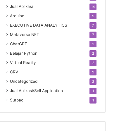
Jual Aplikasi
14
Arduino
9
EXECUTIVE DATA ANALYTICS
7
Metaverse NFT
7
ChatGPT
3
Belajar Python
2
Virtual Reality
2
CRV
2
Uncategorized
2
Jual Aplikasi/Sell Application
1
Surpac
1