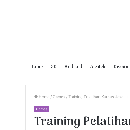
Home
3D
Android
Arsitek
Desain
Home
/
Games
/
Training Pelatihan Kursus Jasa U
Games
Training Pelatiha