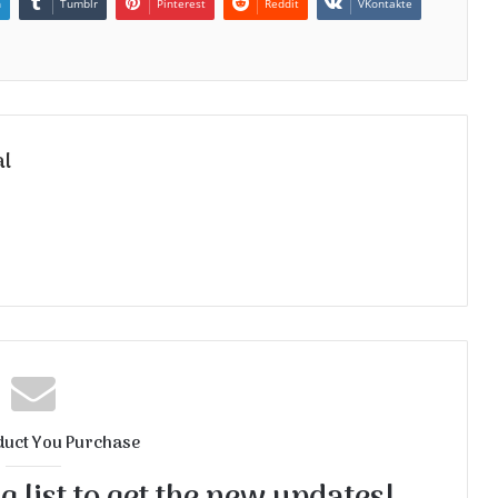
n
Tumblr
Pinterest
Reddit
VKontakte
al
duct You Purchase