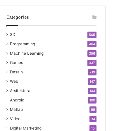
Categories
3D
505
Programming
464
Machine Learning
356
Games
337
Desain
219
Web
147
Arsitektural
144
Android
100
Matlab
95
Video
34
Digital Marketing
15