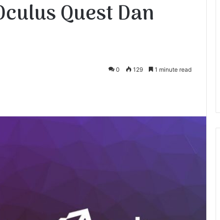
Oculus Quest Dan
0
129
1 minute read