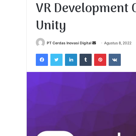
VR Development 
Unity
PT Cerdas Inovasi Digital
S
Agustus 8, 2022
e
Facebook
Twitter
LinkedIn
Tumblr
Pinterest
VKontakte
n
d
a
n
e
m
a
i
l