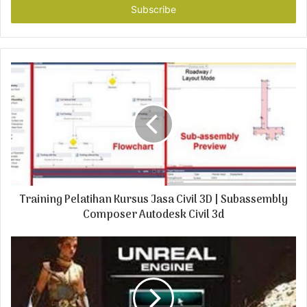
e
r
y
o
u
r
E
m
a
i
l
a
d
Training Pelatihan Kursus Jasa Civil 3D | Subassembly
d
r
Composer Autodesk Civil 3d
e
s
s