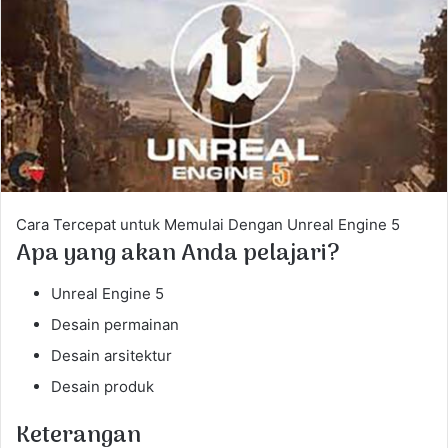
e
m
a
i
l
Cara Tercepat untuk Memulai Dengan Unreal Engine 5
Apa yang akan Anda pelajari?
Unreal Engine 5
Desain permainan
Desain arsitektur
Desain produk
Keterangan