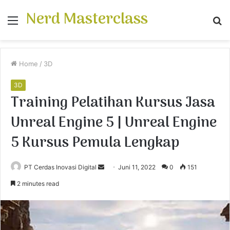
Nerd Masterclass
Menu
S
fo
Home
/
3D
3D
Training Pelatihan Kursus Jasa
Unreal Engine 5 | Unreal Engine
5 Kursus Pemula Lengkap
PT Cerdas Inovasi Digital
S
Juni 11, 2022
0
151
e
2 minutes read
n
d
a
n