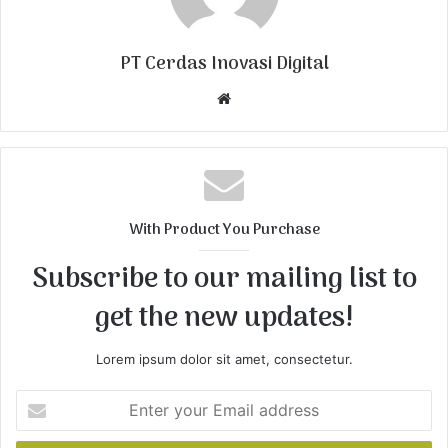
PT Cerdas Inovasi Digital
W
e
b
s
i
t
With Product You Purchase
e
Subscribe to our mailing list to
get the new updates!
Lorem ipsum dolor sit amet, consectetur.
E
n
t