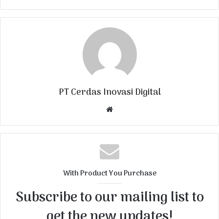
PT Cerdas Inovasi Digital
W
e
b
s
i
t
With Product You Purchase
e
Subscribe to our mailing list to
get the new updates!