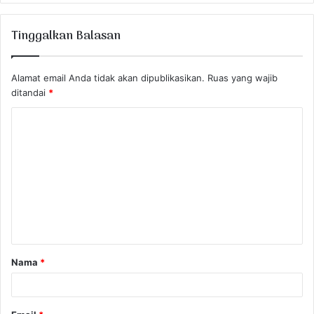
Tinggalkan Balasan
Alamat email Anda tidak akan dipublikasikan.
Ruas yang wajib
ditandai
*
K
o
m
e
n
t
a
Nama
*
r
*