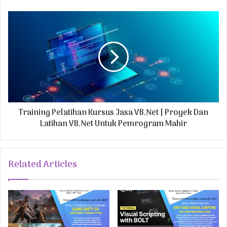
e
s
s
Training Pelatihan Kursus Jasa VB.Net | Proyek Dan
Latihan VB.Net Untuk Pemrogram Mahir
Related Articles