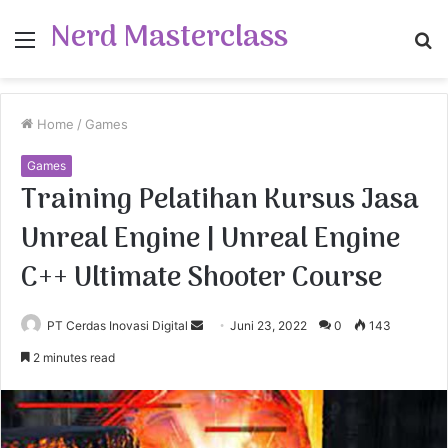
Nerd Masterclass
Menu
S
fo
Home
/
Games
Games
Training Pelatihan Kursus Jasa
Unreal Engine | Unreal Engine
C++ Ultimate Shooter Course
PT Cerdas Inovasi Digital
S
Juni 23, 2022
0
143
e
2 minutes read
n
d
a
n