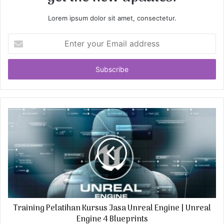
Lorem ipsum dolor sit amet, consectetur.
E
n
t
e
r
y
o
u
r
E
m
a
i
l
a
d
Training Pelatihan Kursus Jasa Unreal Engine | Unreal
d
r
Engine 4 Blueprints