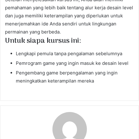
pemahaman yang lebih baik tentang alur kerja desain level
dan juga memiliki keterampilan yang diperlukan untuk
menerjemahkan ide Anda sendiri untuk lingkungan
permainan yang berbeda.
Untuk siapa kursus ini:
Lengkapi pemula tanpa pengalaman sebelumnya
Pemrogram game yang ingin masuk ke desain level
Pengembang game berpengalaman yang ingin
meningkatkan keterampilan mereka