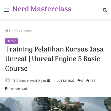
Nerd Masterclass
Menu
S
fo
Home
/
Games
Games
Training Pelatihan Kursus Jasa
Unreal | Unreal Engine 5 Basic
Course
PT Cerdas Inovasi Digital
S
Juli 12, 2022
0
135
e
1 minute read
n
d
a
n