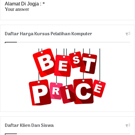
Daftar Harga Kursus Pelatihan Komputer
Daftar Klien Dan Siswa