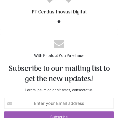
PT Cerdas Inovasi Digital
W
e
b
s
i
t
With Product You Purchase
e
Subscribe to our mailing list to
get the new updates!
Lorem ipsum dolor sit amet, consectetur.
E
n
t
e