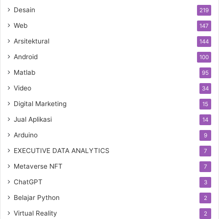
Desain
219
Web
147
Arsitektural
144
Android
100
Matlab
95
Video
34
Digital Marketing
15
Jual Aplikasi
14
Arduino
9
EXECUTIVE DATA ANALYTICS
7
Metaverse NFT
7
ChatGPT
3
Belajar Python
2
Virtual Reality
2