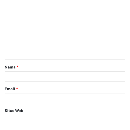
K
o
m
e
n
t
a
Nama
*
r
*
Email
*
Situs Web