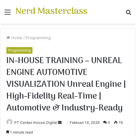
Nerd Masterclass
Menu
S
fo
Home
/
Programming
Programming
IN-HOUSE TRAINING – UNREAL
ENGINE AUTOMOTIVE
VISUALIZATION Unreal Engine |
High-Fidelity Real-Time |
Automotive & Industry-Ready
PT Cerdas Inovasi Digital
S
Februari 14, 2026
0
79
e
1 minute read