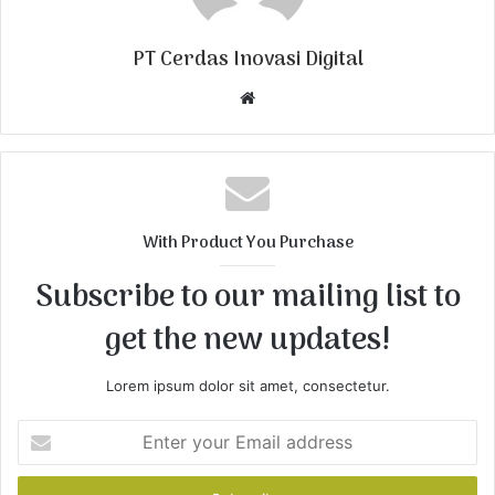
PT Cerdas Inovasi Digital
W
e
b
s
i
t
With Product You Purchase
e
Subscribe to our mailing list to
get the new updates!
Lorem ipsum dolor sit amet, consectetur.
E
n
t