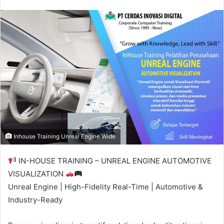
n
d
a
n
e
m
a
i
l
Inhouse Training Unreal Engine Wide
IN-HOUSE TRAINING – UNREAL ENGINE AUTOMOTIVE
VISUALIZATION
Unreal Engine | High-Fidelity Real-Time | Automotive &
Industry-Ready