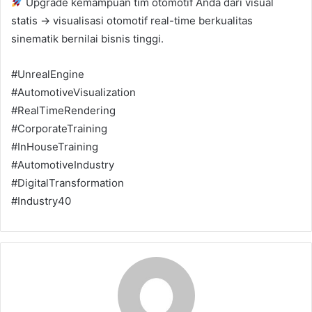
Upgrade kemampuan tim otomotif Anda dari visual
statis → visualisasi otomotif real-time berkualitas
sinematik bernilai bisnis tinggi.
#UnrealEngine
#AutomotiveVisualization
#RealTimeRendering
#CorporateTraining
#InHouseTraining
#AutomotiveIndustry
#DigitalTransformation
#Industry40