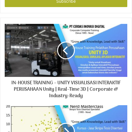
e
r
y
o
u
r
E
m
a
i
l
a
d
IN-HOUSE TRAINING – UNITY VISUALISASI INTERAKTIF
d
r
PERUSAHAAN Unity | Real-Time 3D | Corporate &
e
Industry-Ready
s
s