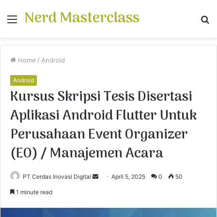
Nerd Masterclass
Menu
S
fo
Home
/
Android
Android
Kursus Skripsi Tesis Disertasi
Aplikasi Android Flutter Untuk
Perusahaan Event Organizer
(EO) / Manajemen Acara
PT Cerdas Inovasi Digital
S
April 5, 2025
0
50
e
1 minute read
n
d