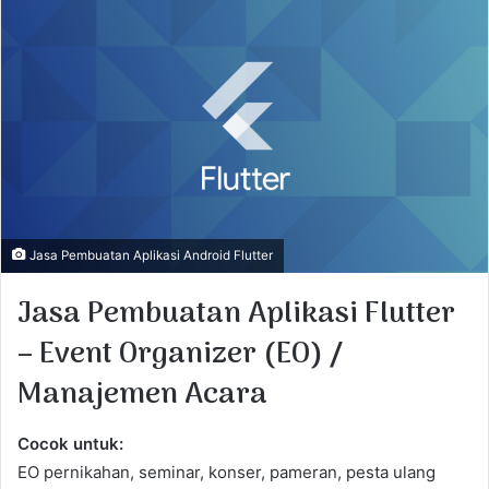
a
n
e
m
a
i
l
Jasa Pembuatan Aplikasi Android Flutter
Jasa Pembuatan Aplikasi Flutter
– Event Organizer (EO) /
Manajemen Acara
Cocok untuk:
EO pernikahan, seminar, konser, pameran, pesta ulang