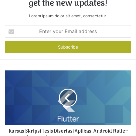
get the new updates!
Lorem ipsum dolor sit amet, consectetur.
E
n
t
e
r
y
o
u
r
E
m
a
i
l
a
d
Kursus Skripsi Tesis Disertasi Aplikasi Android Flutter
d