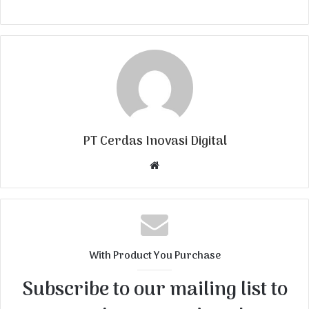
PT Cerdas Inovasi Digital
W
e
b
s
i
t
With Product You Purchase
e
Subscribe to our mailing list to