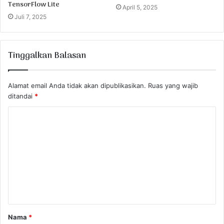
TensorFlow Lite
April 5, 2025
Juli 7, 2025
Tinggalkan Balasan
Alamat email Anda tidak akan dipublikasikan.
Ruas yang wajib
ditandai
*
K
o
m
e
n
t
a
Nama
*
r