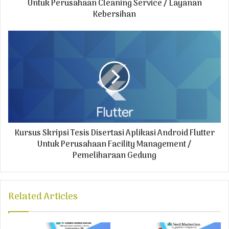
r
Untuk Perusahaan Cleaning Service / Layanan
e
Kebersihan
s
s
Kursus Skripsi Tesis Disertasi Aplikasi Android Flutter
Untuk Perusahaan Facility Management /
Pemeliharaan Gedung
Related Articles