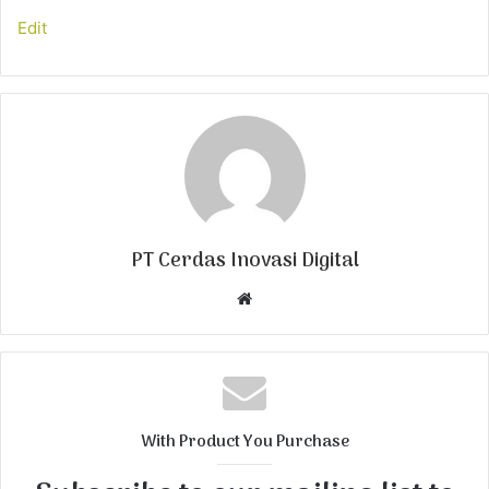
Edit
PT Cerdas Inovasi Digital
W
e
b
s
i
t
With Product You Purchase
e