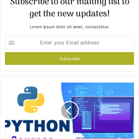
Subscribe to our mailing list to
get the new updates!
Lorem ipsum dolor sit amet, consectetur.
E
n
t
e
r
y
o
u
r
E
m
a
i
l
a
d