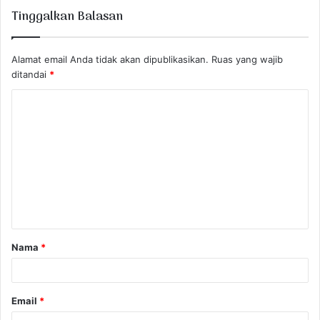
Tinggalkan Balasan
Alamat email Anda tidak akan dipublikasikan.
Ruas yang wajib
ditandai
*
K
o
m
e
n
t
a
Nama
*
r
*
Email
*