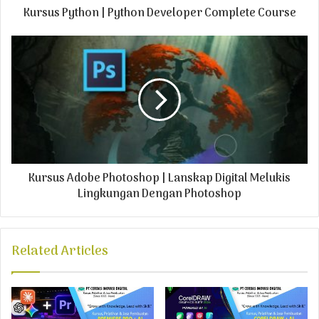
Kursus Python | Python Developer Complete Course
d
r
e
s
s
Kursus Adobe Photoshop | Lanskap Digital Melukis
Lingkungan Dengan Photoshop
Related Articles