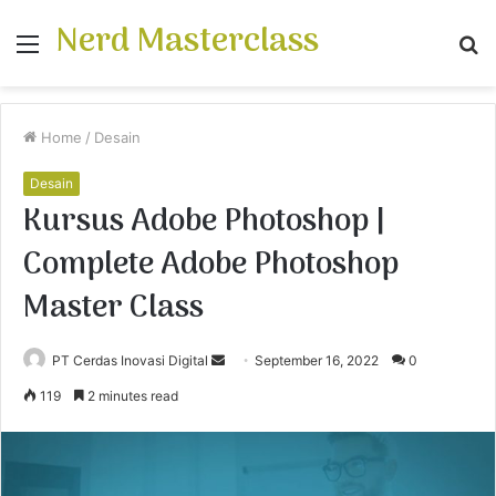
Nerd Masterclass
Menu
S
fo
Home
/
Desain
Desain
Kursus Adobe Photoshop |
Complete Adobe Photoshop
Master Class
PT Cerdas Inovasi Digital
S
September 16, 2022
0
e
119
2 minutes read
n
d
a
n