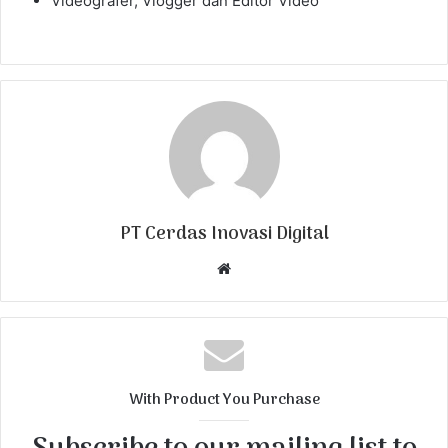
Videografer, Vlogger dan Editor Video
PT Cerdas Inovasi Digital
W
e
b
s
i
t
With Product You Purchase
e