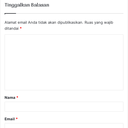
Tinggalkan Balasan
Alamat email Anda tidak akan dipublikasikan.
Ruas yang wajib
ditandai
*
K
o
m
e
n
t
a
Nama
*
r
*
Email
*