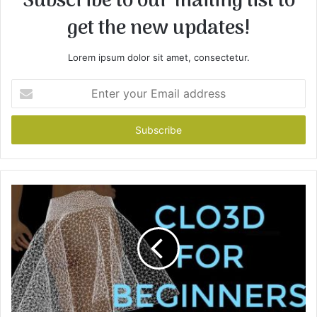
Subscribe to our mailing list to
get the new updates!
Lorem ipsum dolor sit amet, consectetur.
E
n
t
e
r
y
o
u
r
E
m
a
i
l
a
d