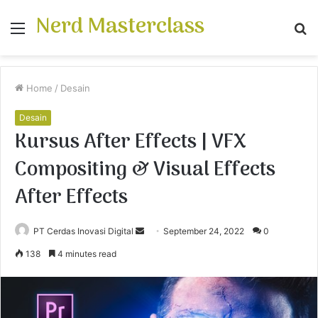
Nerd Masterclass
Menu
S
fo
Home
/
Desain
Desain
Kursus After Effects | VFX
Compositing & Visual Effects
After Effects
PT Cerdas Inovasi Digital
S
September 24, 2022
0
e
138
4 minutes read
n
d
a
n