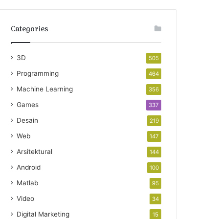
Categories
3D
505
Programming
464
Machine Learning
356
Games
337
Desain
219
Web
147
Arsitektural
144
Android
100
Matlab
95
Video
34
Digital Marketing
15