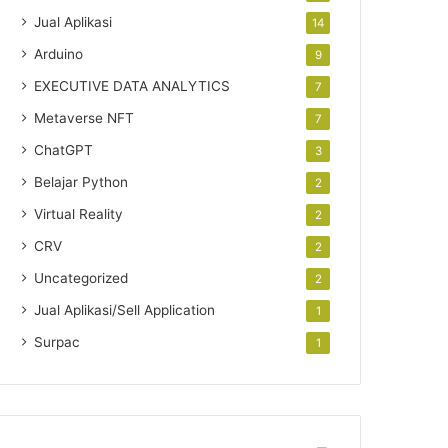
Jual Aplikasi
14
Arduino
9
EXECUTIVE DATA ANALYTICS
7
Metaverse NFT
7
ChatGPT
3
Belajar Python
2
Virtual Reality
2
CRV
2
Uncategorized
2
Jual Aplikasi/Sell Application
1
Surpac
1