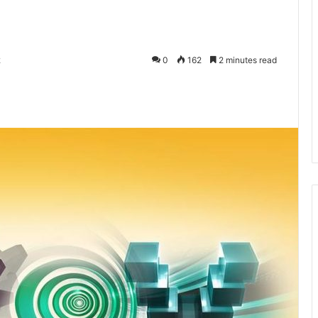
2
0
162
2 minutes read