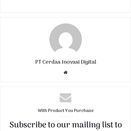
PT Cerdas Inovasi Digital
W
e
b
s
i
t
With Product You Purchase
e
Subscribe to our mailing list to