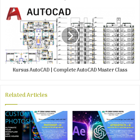
r
e
s
s
Kursus AutoCAD | Complete AutoCAD Master Class
Related Articles