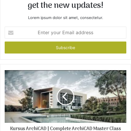
get the new updates!
Lorem ipsum dolor sit amet, consectetur.
E
n
t
e
r
y
o
u
r
E
m
a
i
l
a
d
Kursus ArchiCAD | Complete ArchiCAD Master Class
d