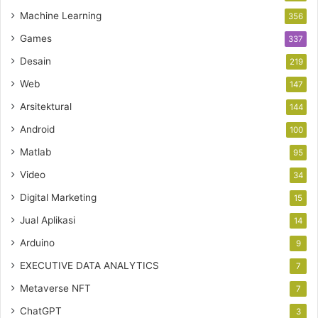
Machine Learning
356
Games
337
Desain
219
Web
147
Arsitektural
144
Android
100
Matlab
95
Video
34
Digital Marketing
15
Jual Aplikasi
14
Arduino
9
EXECUTIVE DATA ANALYTICS
7
Metaverse NFT
7
ChatGPT
3