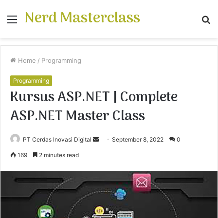
Nerd Masterclass
Menu
S
fo
Home
/
Programming
Programming
Kursus ASP.NET | Complete
ASP.NET Master Class
PT Cerdas Inovasi Digital
S
September 8, 2022
0
e
169
2 minutes read
n
d
a
n
e