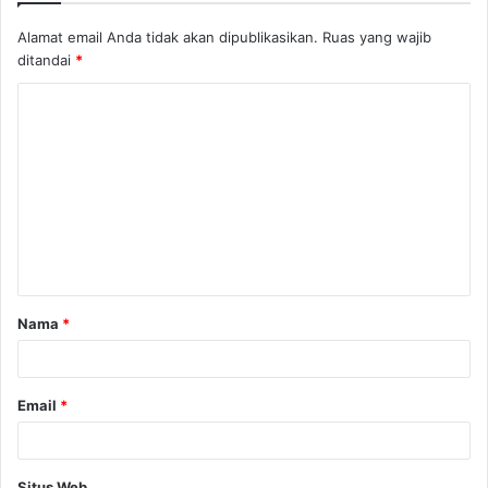
Alamat email Anda tidak akan dipublikasikan.
Ruas yang wajib
ditandai
*
K
o
m
e
n
t
a
Nama
*
r
*
Email
*
Situs Web