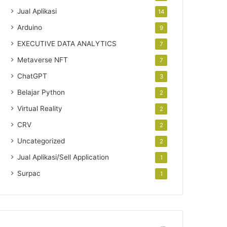
Jual Aplikasi
14
Arduino
9
EXECUTIVE DATA ANALYTICS
7
Metaverse NFT
7
ChatGPT
3
Belajar Python
2
Virtual Reality
2
CRV
2
Uncategorized
2
Jual Aplikasi/Sell Application
1
Surpac
1