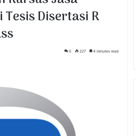
 Tesis Disertasi R
ass
1
0
227
4 minutes read