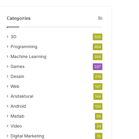
Categories
3D
505
Programming
464
Machine Learning
356
Games
337
Desain
219
Web
147
Arsitektural
144
Android
100
Matlab
95
Video
34
Digital Marketing
15