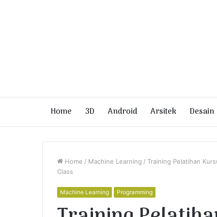
Home
3D
Android
Arsitek
Desain
Home
/
Machine Learning
/
Training Pelatihan Kurs
Class
Machine Learning
Programming
Training Pelatih