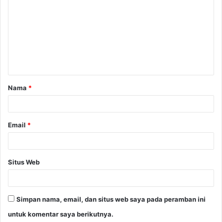
o
m
e
n
t
a
Nama
*
r
*
Email
*
Situs Web
Simpan nama, email, dan situs web saya pada peramban ini
untuk komentar saya berikutnya.