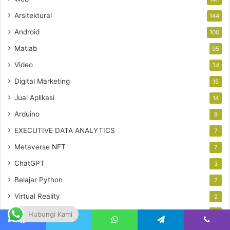
Arsitektural
144
Android
100
Matlab
95
Video
34
Digital Marketing
15
Jual Aplikasi
14
Arduino
9
EXECUTIVE DATA ANALYTICS
7
Metaverse NFT
7
ChatGPT
3
Belajar Python
2
Virtual Reality
2
CRV
2
Hubungi Kami
Uncategorized
2