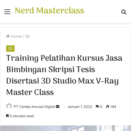
Nerd Masterclass
Menu
S
fo
Home
/
3D
3D
Training Pelatihan Kursus Jasa
Bimbingan Skripsi Tesis
Disertasi 3D Studio Max V-Ray
Master Class
PT Cerdas Inovasi Digital
S
Januari 1, 2022
0
184
e
5 minutes read
n
d