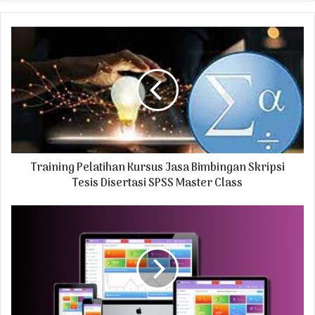
y
o
u
r
E
m
a
i
l
a
d
Training Pelatihan Kursus Jasa Bimbingan Skripsi
d
r
Tesis Disertasi SPSS Master Class
e
s
s