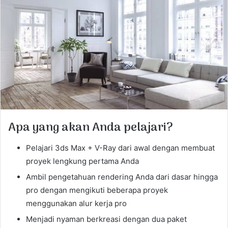
a
n
e
m
a
i
l
Apa yang akan Anda pelajari?
Pelajari 3ds Max + V-Ray dari awal dengan membuat
proyek lengkung pertama Anda
Ambil pengetahuan rendering Anda dari dasar hingga
pro dengan mengikuti beberapa proyek
menggunakan alur kerja pro
Menjadi nyaman berkreasi dengan dua paket