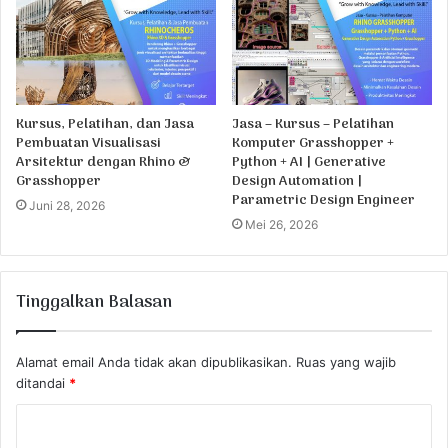
Kursus, Pelatihan, dan Jasa
Jasa – Kursus – Pelatihan
Pembuatan Visualisasi
Komputer Grasshopper +
Arsitektur dengan Rhino &
Python + AI | Generative
Grasshopper
Design Automation |
Parametric Design Engineer
Juni 28, 2026
Mei 26, 2026
Tinggalkan Balasan
Alamat email Anda tidak akan dipublikasikan.
Ruas yang wajib
ditandai
*
K