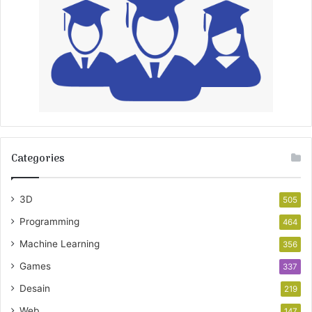
Categories
3D
505
Programming
464
Machine Learning
356
Games
337
Desain
219
Web
147