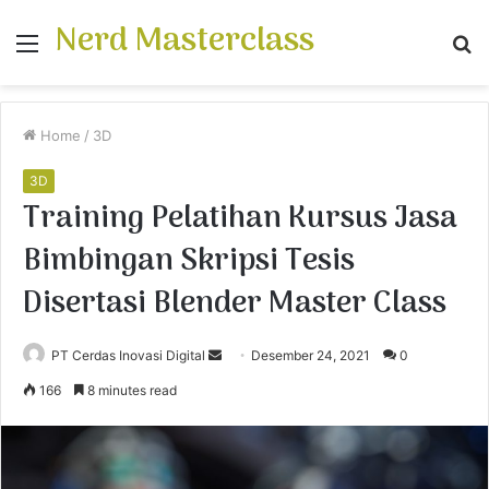
Nerd Masterclass
Menu
S
fo
Home
/
3D
3D
Training Pelatihan Kursus Jasa
Bimbingan Skripsi Tesis
Disertasi Blender Master Class
PT Cerdas Inovasi Digital
S
Desember 24, 2021
0
e
166
8 minutes read
n
d
a
n