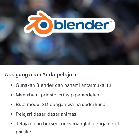
e
m
a
i
l
Apa yang akan Anda pelajari :
Gunakan Blender dan pahami antarmuka itu
Memahami prinsip-prinsip pemodelan
Buat model 3D dengan warna sederhana
Pelajari dasar-dasar animasi
Jelajahi dan bersenang-senanglah dengan efek
partikel