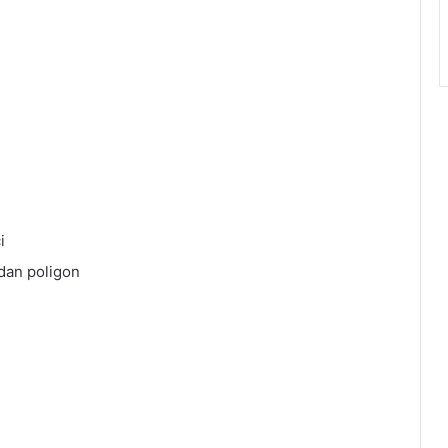
i
dan poligon