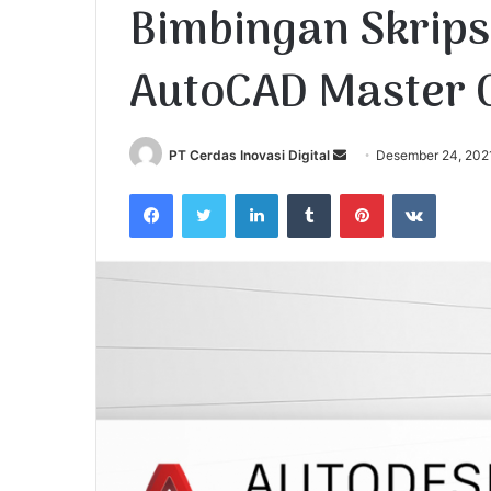
Bimbingan Skripsi
AutoCAD Master 
PT Cerdas Inovasi Digital
S
Desember 24, 202
e
Facebook
Twitter
LinkedIn
Tumblr
Pinterest
VKontakte
n
d
a
n
e
m
a
i
l