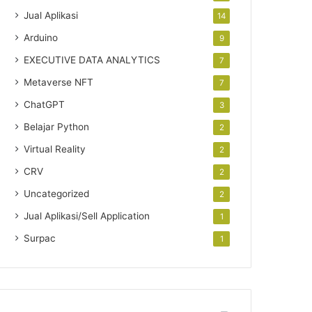
Jual Aplikasi
14
Arduino
9
EXECUTIVE DATA ANALYTICS
7
Metaverse NFT
7
ChatGPT
3
Belajar Python
2
Virtual Reality
2
CRV
2
Uncategorized
2
Jual Aplikasi/Sell Application
1
Surpac
1