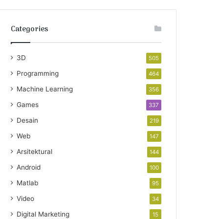
Categories
3D
505
Programming
464
Machine Learning
356
Games
337
Desain
219
Web
147
Arsitektural
144
Android
100
Matlab
95
Video
34
Digital Marketing
15