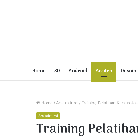
Home
3D
Android
Arsitek
Desain
Home
/
Arsitektural
/
Training Pelatihan Kursus Ja
Arsitektural
Training Pelatih