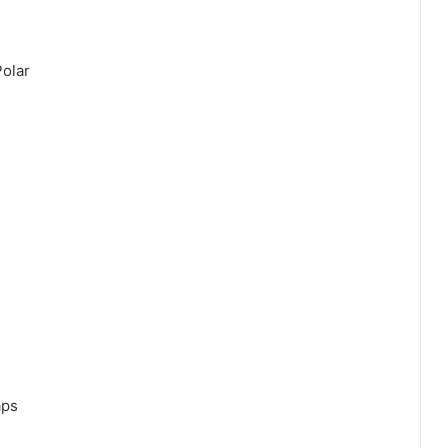
olar
aps