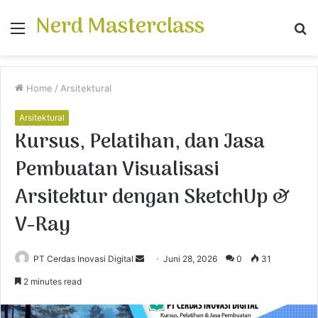
Nerd Masterclass
Menu
S
fo
Home
/
Arsitektural
Arsitektural
Kursus, Pelatihan, dan Jasa
Pembuatan Visualisasi
Arsitektur dengan SketchUp &
V-Ray
PT Cerdas Inovasi Digital
S
Juni 28, 2026
0
31
e
2 minutes read
n
d