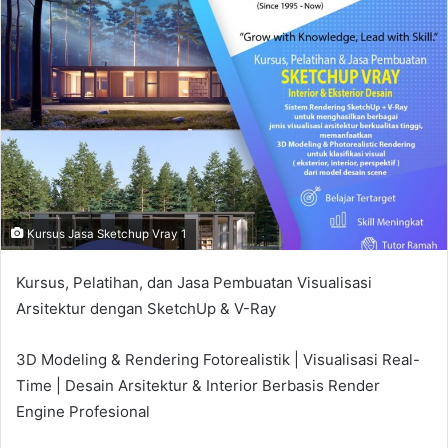
a
n
e
m
a
i
l
Kursus Jasa Sketchup Vray 1
Kursus, Pelatihan, dan Jasa Pembuatan Visualisasi
Arsitektur dengan SketchUp & V-Ray
3D Modeling & Rendering Fotorealistik | Visualisasi Real-
Time | Desain Arsitektur & Interior Berbasis Render
Engine Profesional