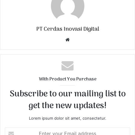
PT Cerdas Inovasi Digital
W
e
b
s
i
t
With Product You Purchase
e
Subscribe to our mailing list to
get the new updates!
Lorem ipsum dolor sit amet, consectetur.
E