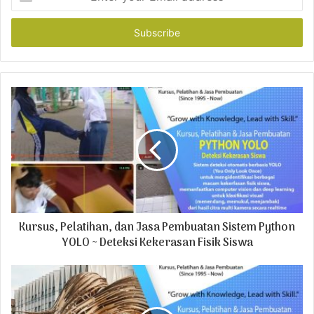
n
t
e
r
y
o
u
r
E
m
a
i
l
a
d
Kursus, Pelatihan, dan Jasa Pembuatan Sistem Python
d
r
YOLO ~ Deteksi Kekerasan Fisik Siswa
e
s
s