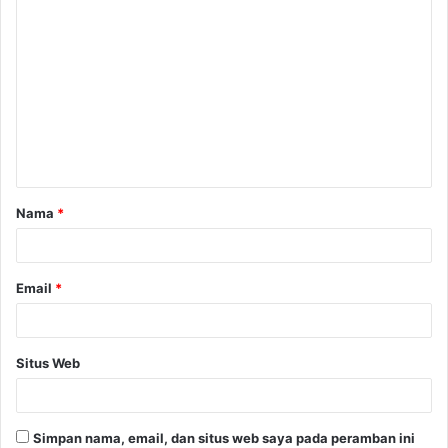
K
o
m
e
n
t
a
Nama
*
r
*
Email
*
Situs Web
Simpan nama, email, dan situs web saya pada peramban ini