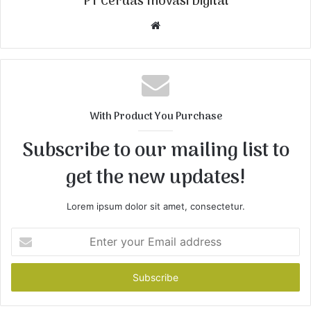
PT Cerdas Inovasi Digital
W
e
b
s
i
t
With Product You Purchase
e
Subscribe to our mailing list to
get the new updates!
Lorem ipsum dolor sit amet, consectetur.
E
n
t
e
r
y