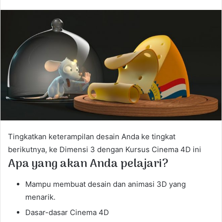
n
d
a
n
e
m
a
i
l
Tingkatkan keterampilan desain Anda ke tingkat
berikutnya, ke Dimensi 3 dengan Kursus Cinema 4D ini
Apa yang akan Anda pelajari?
Mampu membuat desain dan animasi 3D yang
menarik.
Dasar-dasar Cinema 4D