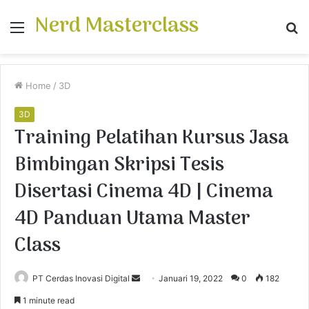
Nerd Masterclass
Menu
S
fo
Home
/
3D
3D
Training Pelatihan Kursus Jasa
Bimbingan Skripsi Tesis
Disertasi Cinema 4D | Cinema
4D Panduan Utama Master
Class
PT Cerdas Inovasi Digital
S
Januari 19, 2022
0
182
e
1 minute read