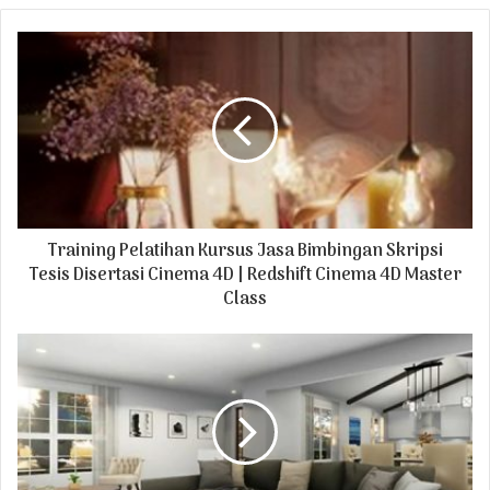
o
u
r
E
m
a
i
l
a
d
Training Pelatihan Kursus Jasa Bimbingan Skripsi
d
r
Tesis Disertasi Cinema 4D | Redshift Cinema 4D Master
e
Class
s
s