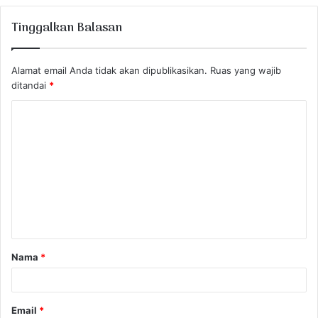
Tinggalkan Balasan
Alamat email Anda tidak akan dipublikasikan.
Ruas yang wajib
ditandai
*
K
o
m
e
n
t
a
Nama
*
r
*
Email
*