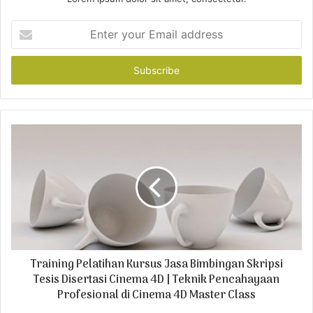
E
n
t
e
r
y
o
u
r
E
m
a
i
l
a
d
Training Pelatihan Kursus Jasa Bimbingan Skripsi
d
r
Tesis Disertasi Cinema 4D | Teknik Pencahayaan
e
Profesional di Cinema 4D Master Class
s