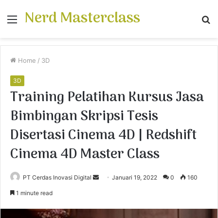
Nerd Masterclass
Menu
S
fo
Home
/
3D
3D
Training Pelatihan Kursus Jasa
Bimbingan Skripsi Tesis
Disertasi Cinema 4D | Redshift
Cinema 4D Master Class
PT Cerdas Inovasi Digital
S
Januari 19, 2022
0
160
e
1 minute read
n
d