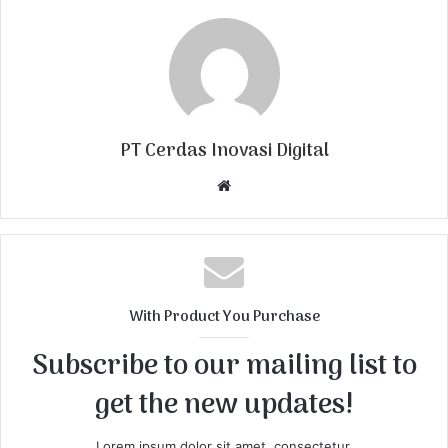
PT Cerdas Inovasi Digital
W
e
b
s
i
t
With Product You Purchase
e
Subscribe to our mailing list to
get the new updates!
Lorem ipsum dolor sit amet, consectetur.