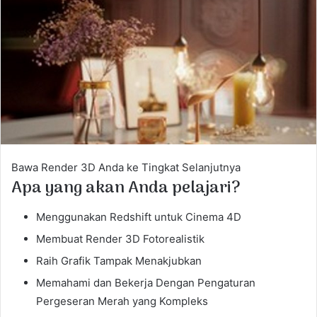
a
n
e
m
a
i
l
Bawa Render 3D Anda ke Tingkat Selanjutnya
Apa yang akan Anda pelajari?
Menggunakan Redshift untuk Cinema 4D
Membuat Render 3D Fotorealistik
Raih Grafik Tampak Menakjubkan
Memahami dan Bekerja Dengan Pengaturan
Pergeseran Merah yang Kompleks