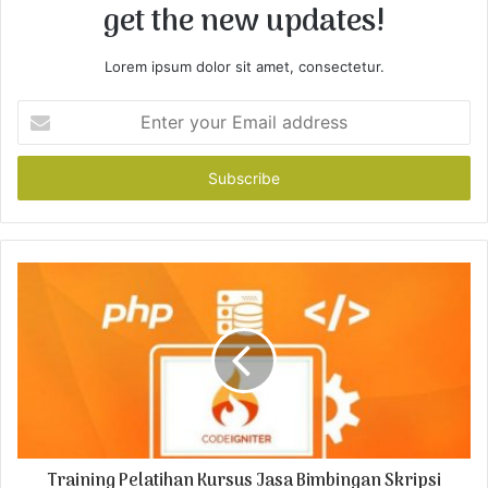
get the new updates!
Lorem ipsum dolor sit amet, consectetur.
E
n
t
e
r
y
o
u
r
E
m
a
i
l
a
d
Training Pelatihan Kursus Jasa Bimbingan Skripsi
d