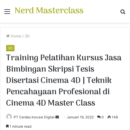
Nerd Masterclass
Menu
S
fo
Home
/
3D
3D
Training Pelatihan Kursus Jasa
Bimbingan Skripsi Tesis
Disertasi Cinema 4D | Teknik
Pencahayaan Profesional di
Cinema 4D Master Class
PT Cerdas Inovasi Digital
S
Januari 19, 2022
0
148
e
1 minute read