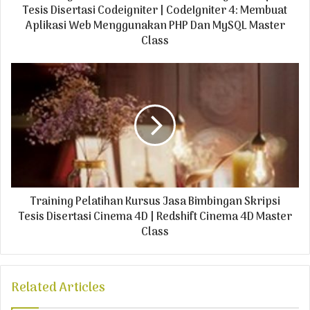
r
Tesis Disertasi Codeigniter | CodeIgniter 4: Membuat
e
Aplikasi Web Menggunakan PHP Dan MySQL Master
s
Class
s
Training Pelatihan Kursus Jasa Bimbingan Skripsi
Tesis Disertasi Cinema 4D | Redshift Cinema 4D Master
Class
Related Articles