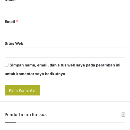
r
*
Email
*
Situs Web
Simpan nama, email, dan situs web saya pada peramban ini
untuk komentar saya berikutnya.
Pendaftaran Kursus