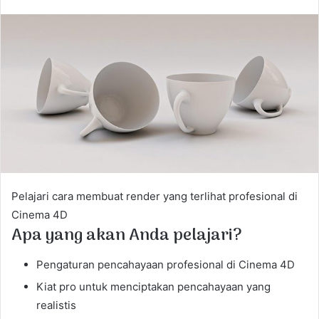
n
d
a
n
e
m
a
i
l
Pelajari cara membuat render yang terlihat profesional di
Cinema 4D
Apa yang akan Anda pelajari?
Pengaturan pencahayaan profesional di Cinema 4D
Kiat pro untuk menciptakan pencahayaan yang
realistis