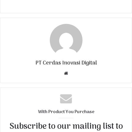
PT Cerdas Inovasi Digital
W
e
b
s
i
t
With Product You Purchase
e
Subscribe to our mailing list to