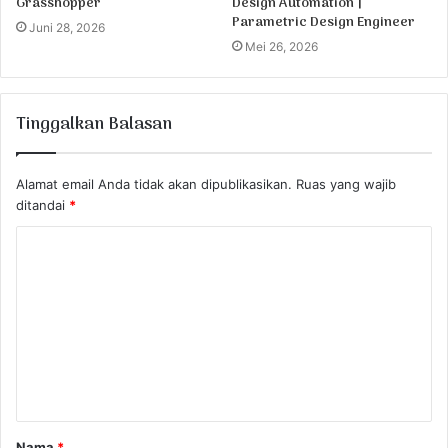
Grasshopper
Design Automation |
Parametric Design Engineer
Juni 28, 2026
Mei 26, 2026
Tinggalkan Balasan
Alamat email Anda tidak akan dipublikasikan.
Ruas yang wajib
ditandai
*
K
o
m
e
n
t
a
Nama
*