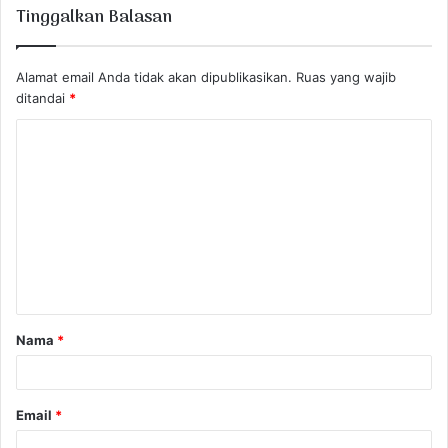
Tinggalkan Balasan
Alamat email Anda tidak akan dipublikasikan.
Ruas yang wajib
ditandai
*
K
o
m
e
n
t
a
Nama
*
r
*
Email
*