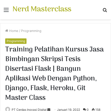
Nerd Masterclass
Menu
S
fo
Home
/
Programming
Programming
Training Pelatihan Kursus Jasa
Bimbingan Skripsi Tesis
Disertasi Flask | Bangun
Aplikasi Web Dengan Python,
Django, Flask, Heroku, Git
Master Class
PT Cerdas Inovasi Digital
S
Januari 19, 2022
0
158