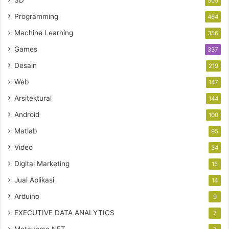
3D
505
Programming
464
Machine Learning
356
Games
337
Desain
219
Web
147
Arsitektural
144
Android
100
Matlab
95
Video
34
Digital Marketing
15
Jual Aplikasi
14
Arduino
9
EXECUTIVE DATA ANALYTICS
7