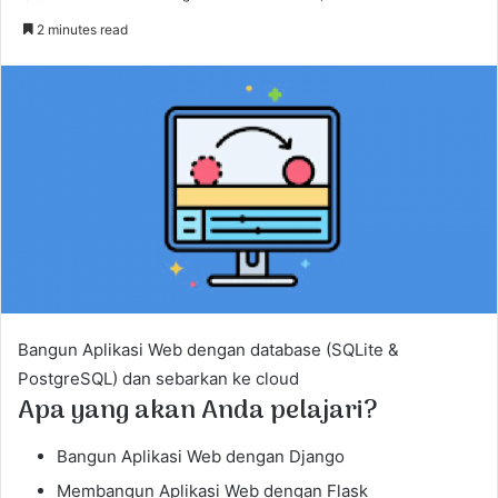
e
2 minutes read
n
d
a
n
e
m
a
i
l
Bangun Aplikasi Web dengan database (SQLite &
PostgreSQL) dan sebarkan ke cloud
Apa yang akan Anda pelajari?
Bangun Aplikasi Web dengan Django
Membangun Aplikasi Web dengan Flask