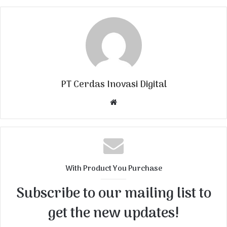
PT Cerdas Inovasi Digital
W
e
b
s
i
t
With Product You Purchase
e
Subscribe to our mailing list to
get the new updates!