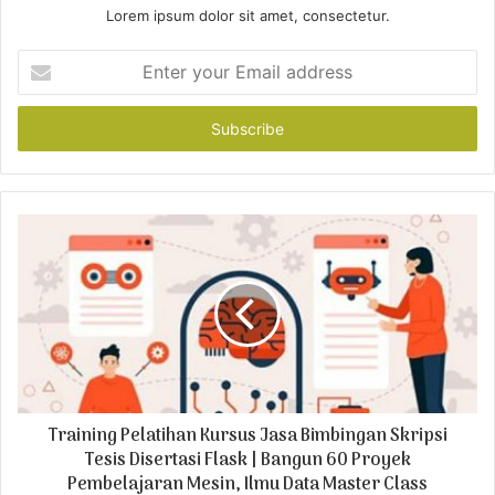
Lorem ipsum dolor sit amet, consectetur.
E
n
t
e
r
y
o
u
r
E
m
a
i
l
a
d
Training Pelatihan Kursus Jasa Bimbingan Skripsi
d
r
Tesis Disertasi Flask | Bangun 60 Proyek
e
Pembelajaran Mesin, Ilmu Data Master Class