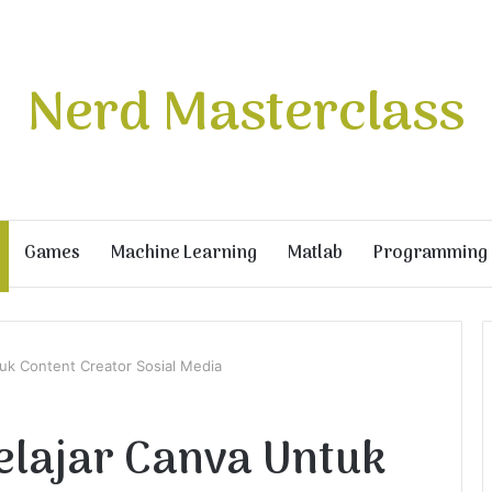
Nerd Masterclass
Games
Machine Learning
Matlab
Programming
uk Content Creator Sosial Media
elajar Canva Untuk