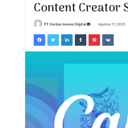
Content Creator 
PT Cerdas Inovasi Digital
S
Agustus 17, 2025
e
Facebook
Twitter
LinkedIn
Tumblr
Pinterest
VKontakte
n
d
a
n
e
m
a
i
l