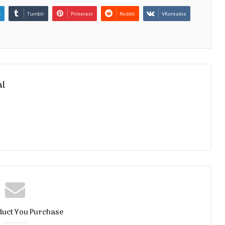
n
Tumblr
Pinterest
Reddit
VKontakte
al
duct You Purchase