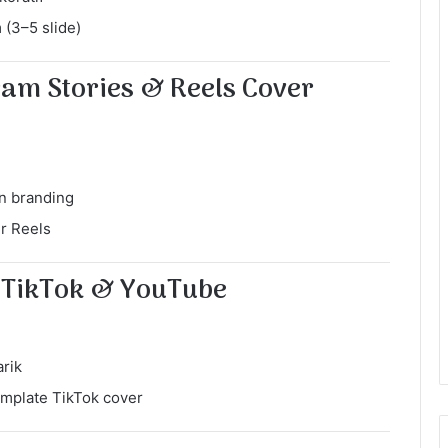
 (3–5 slide)
ram Stories & Reels Cover
n branding
r Reels
n TikTok & YouTube
rik
mplate TikTok cover