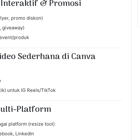
 Interaktif & Promosi
flyer, promo diskon)
, giveaway)
 event/produk
Video Sederhana di Canva
o
ik) untuk IG Reels/TikTok
ulti-Platform
i platform (resize tool)
ebook, LinkedIn