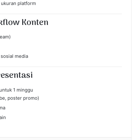
 ukuran platform
kflow Konten
team)
 sosial media
resentasi
untuk 1 minggu
ube, poster promo)
ama
ain