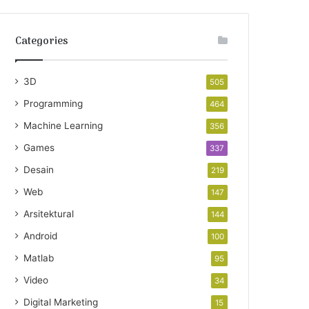
Categories
3D
505
Programming
464
Machine Learning
356
Games
337
Desain
219
Web
147
Arsitektural
144
Android
100
Matlab
95
Video
34
Digital Marketing
15