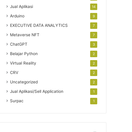
Jual Aplikasi
14
Arduino
9
EXECUTIVE DATA ANALYTICS
7
Metaverse NFT
7
ChatGPT
3
Belajar Python
2
Virtual Reality
2
CRV
2
Uncategorized
2
Jual Aplikasi/Sell Application
1
Surpac
1