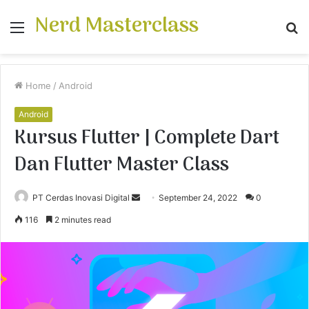
Nerd Masterclass
Menu
S
fo
Home
/
Android
Android
Kursus Flutter | Complete Dart
Dan Flutter Master Class
PT Cerdas Inovasi Digital
S
September 24, 2022
0
e
116
2 minutes read
n
d
a
n
e