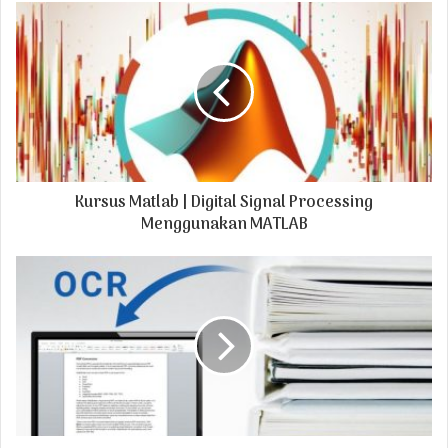
u
r
E
m
a
i
l
a
d
Kursus Matlab | Digital Signal Processing
d
r
Menggunakan MATLAB
e
s
s