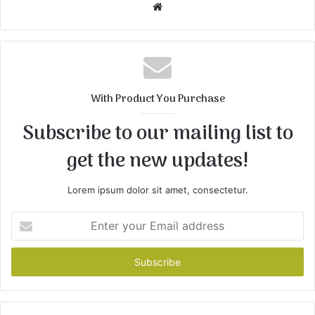
W
e
b
s
i
t
With Product You Purchase
e
Subscribe to our mailing list to
get the new updates!
Lorem ipsum dolor sit amet, consectetur.
E
n
t
e
r
y
o