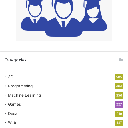
Categories
3D
505
Programming
464
Machine Learning
356
Games
337
Desain
219
Web
147