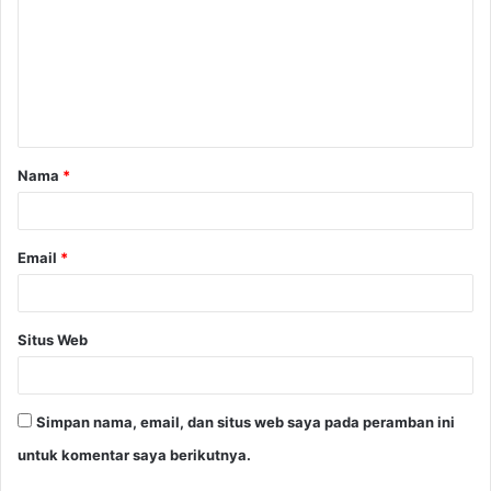
m
e
n
t
a
Nama
*
r
*
Email
*
Situs Web
Simpan nama, email, dan situs web saya pada peramban ini
untuk komentar saya berikutnya.