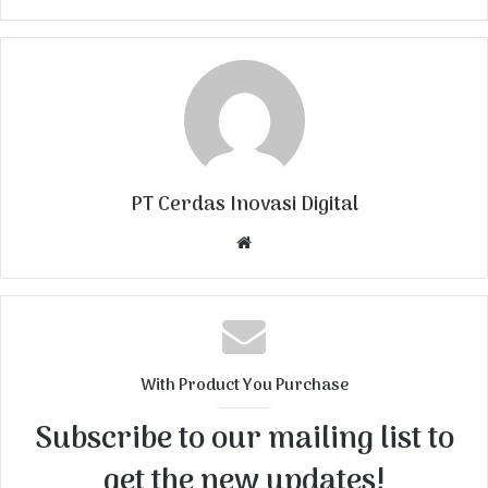
PT Cerdas Inovasi Digital
W
e
b
s
i
t
With Product You Purchase
e
Subscribe to our mailing list to
get the new updates!