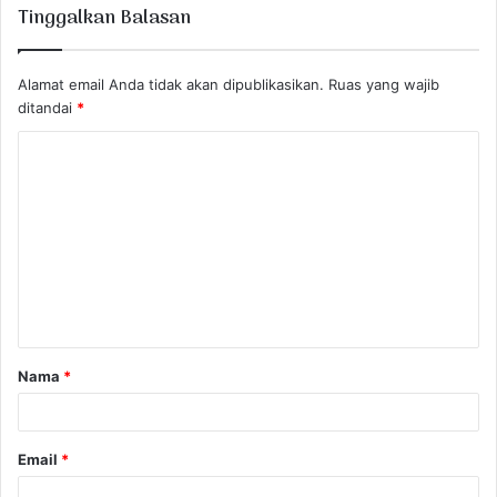
Tinggalkan Balasan
Alamat email Anda tidak akan dipublikasikan.
Ruas yang wajib
ditandai
*
K
o
m
e
n
t
a
Nama
*
r
*
Email
*