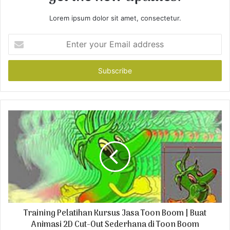
Lorem ipsum dolor sit amet, consectetur.
E
n
t
e
r
y
o
u
r
E
m
a
i
l
a
d
Training Pelatihan Kursus Jasa Toon Boom | Buat
d
r
Animasi 2D Cut-Out Sederhana di Toon Boom