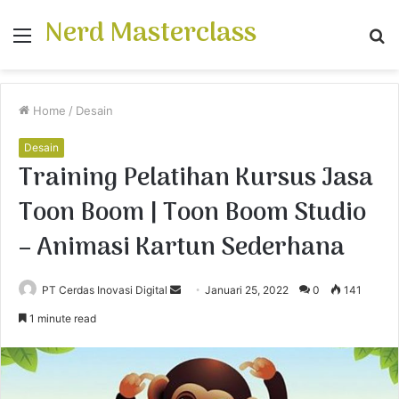
Nerd Masterclass
Menu
S
fo
Home
/
Desain
Desain
Training Pelatihan Kursus Jasa
Toon Boom | Toon Boom Studio
– Animasi Kartun Sederhana
PT Cerdas Inovasi Digital
S
Januari 25, 2022
0
141
e
1 minute read
n
d
a
n