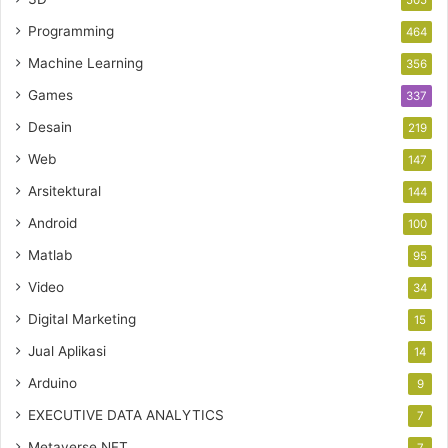
505
Programming
464
Machine Learning
356
Games
337
Desain
219
Web
147
Arsitektural
144
Android
100
Matlab
95
Video
34
Digital Marketing
15
Jual Aplikasi
14
Arduino
9
EXECUTIVE DATA ANALYTICS
7
Metaverse NFT