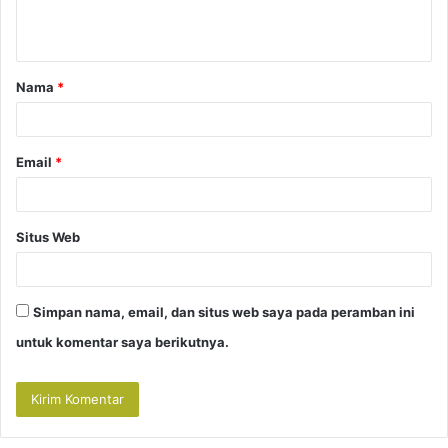
n
t
a
Nama
*
r
*
Email
*
Situs Web
Simpan nama, email, dan situs web saya pada peramban ini
untuk komentar saya berikutnya.