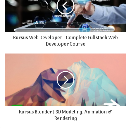
a
i
l
a
d
Kursus Web Developer | Complete Fullstack Web
d
r
Developer Course
e
s
s
Kursus Blender | 3D Modeling, Animation &
Rendering