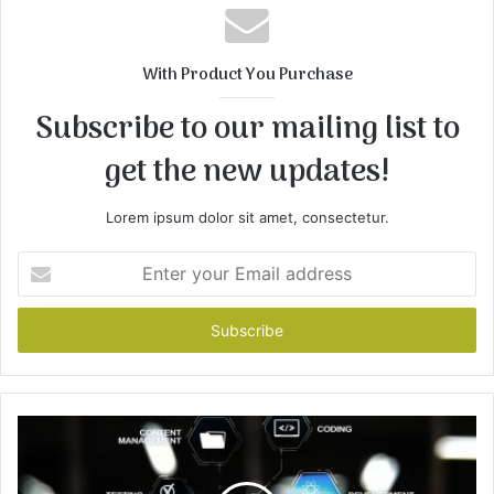
s
i
t
With Product You Purchase
e
Subscribe to our mailing list to
get the new updates!
Lorem ipsum dolor sit amet, consectetur.
E
n
t
e
r
y
o
u
r
E
m