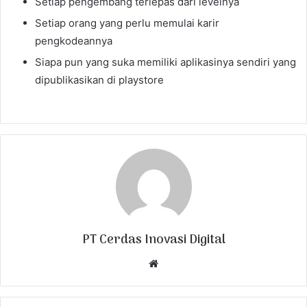
Setiap pengembang terlepas dari levelnya
Setiap orang yang perlu memulai karir
pengkodeannya
Siapa pun yang suka memiliki aplikasinya sendiri yang
dipublikasikan di playstore
PT Cerdas Inovasi Digital
W
e
b