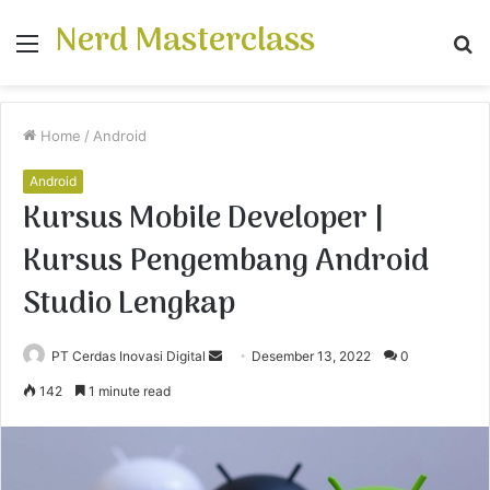
Nerd Masterclass
Menu
S
fo
Home
/
Android
Android
Kursus Mobile Developer |
Kursus Pengembang Android
Studio Lengkap
PT Cerdas Inovasi Digital
S
Desember 13, 2022
0
e
142
1 minute read
n
d
a
n