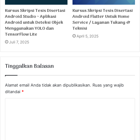
Kursus Skripsi Tesis Disertasi
Kursus Skripsi Tesis Disertasi
Android Studio ~ Aplikasi
Android Flutter Untuk Home
Android untuk Deteksi Objek
Service / Layanan Tukang &
Menggunakan YOLO dan
Teknisi
TensorFlow Lite
April 5, 2025
Juli 7, 2025
Tinggalkan Balasan
Alamat email Anda tidak akan dipublikasikan.
Ruas yang wajib
ditandai
*
K
o
m
e