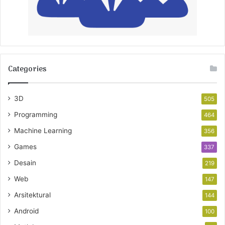
Categories
3D
505
Programming
464
Machine Learning
356
Games
337
Desain
219
Web
147
Arsitektural
144
Android
100