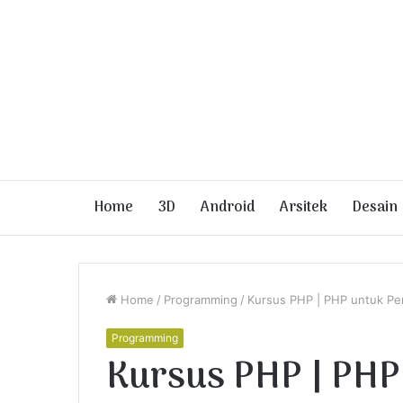
Home
3D
Android
Arsitek
Desain
Home
/
Programming
/
Kursus PHP | PHP untuk Pe
Programming
Kursus PHP | PHP