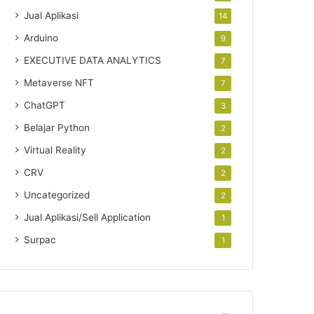
Jual Aplikasi
14
Arduino
9
EXECUTIVE DATA ANALYTICS
7
Metaverse NFT
7
ChatGPT
3
Belajar Python
2
Virtual Reality
2
CRV
2
Uncategorized
2
Jual Aplikasi/Sell Application
1
Surpac
1