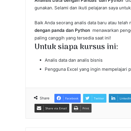
Analisis Data dengan Pandas
dan Python
dib
gunakan. Selami dan ikuti pelajaran saya unt
Baik Anda seorang analis data baru atau tela
dengan panda dan Python
menawarkan pengena
paling canggih yang tersedia saat ini!
Untuk siapa kursus ini:
Analis data dan analis bisnis
Pengguna Excel yang ingin mempelajari pe
Share
Facebook
Twitter
LinkedI
Share via Email
Print