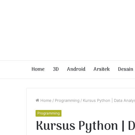
Home
3D
Android
Arsitek
Desain
Home
/
Programming
/
Kursus Python | Data Anal
Programming
Kursus Python | 