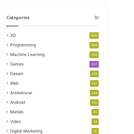
Categories
3D
505
Programming
464
Machine Learning
356
Games
337
Desain
219
Web
147
Arsitektural
144
Android
100
Matlab
95
Video
34
Digital Marketing
15