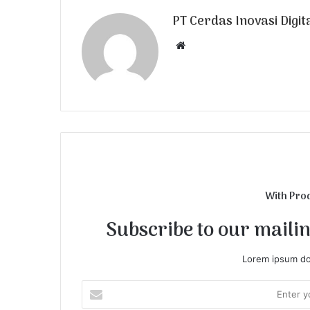
PT Cerdas Inovasi Digit
W
e
b
s
i
t
e
With Pro
Subscribe to our mailing
Lorem ipsum dol
E
n