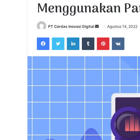
Menggunakan Pa
PT Cerdas Inovasi Digital
S
Agustus 14, 2022
e
Facebook
Twitter
LinkedIn
Tumblr
Pinterest
VKontakte
n
d
a
n
e
m
a
i
l