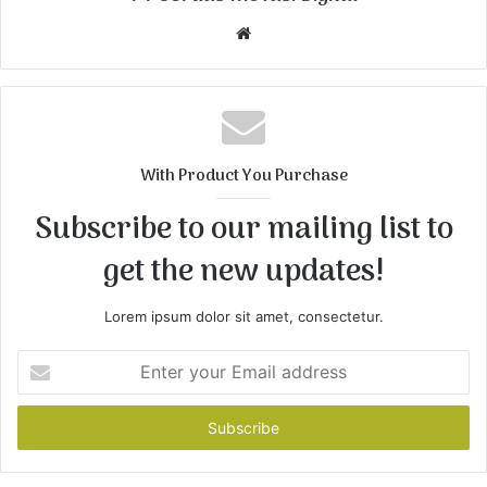
W
e
b
s
i
t
With Product You Purchase
e
Subscribe to our mailing list to
get the new updates!
Lorem ipsum dolor sit amet, consectetur.
E
n
t
e
r
y