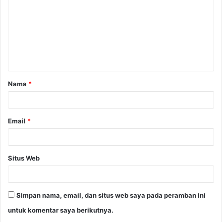
m
e
n
t
a
Nama
*
r
*
Email
*
Situs Web
Simpan nama, email, dan situs web saya pada peramban ini
untuk komentar saya berikutnya.