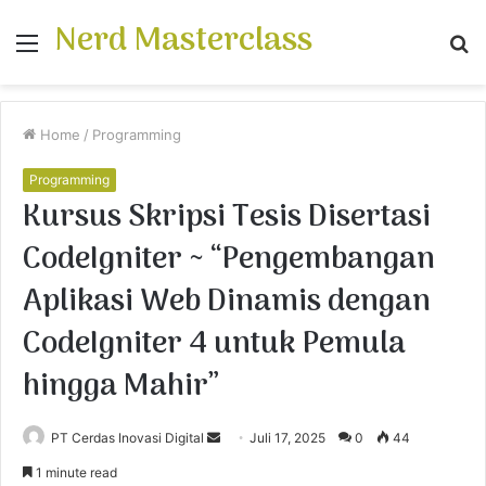
Nerd Masterclass
Menu
S
fo
Home
/
Programming
Programming
Kursus Skripsi Tesis Disertasi
CodeIgniter ~ “Pengembangan
Aplikasi Web Dinamis dengan
CodeIgniter 4 untuk Pemula
hingga Mahir”
PT Cerdas Inovasi Digital
S
Juli 17, 2025
0
44
e
1 minute read