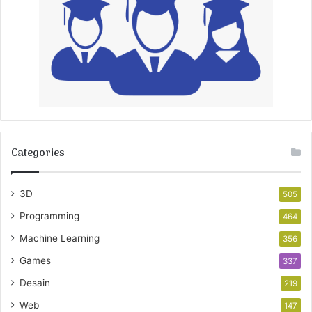
Categories
3D
505
Programming
464
Machine Learning
356
Games
337
Desain
219
Web
147