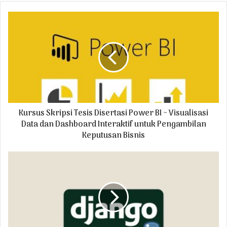
o
u
r
E
m
a
i
l
a
d
Kursus Skripsi Tesis Disertasi Power BI ~ Visualisasi
d
r
Data dan Dashboard Interaktif untuk Pengambilan
e
Keputusan Bisnis
s
s