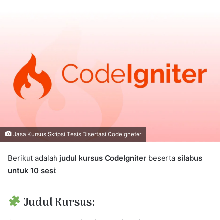
n
d
a
n
e
m
a
i
l
Jasa Kursus Skripsi Tesis Disertasi CodeIgneter
Berikut adalah
judul kursus CodeIgniter
beserta
silabus
untuk 10 sesi
:
Judul Kursus: