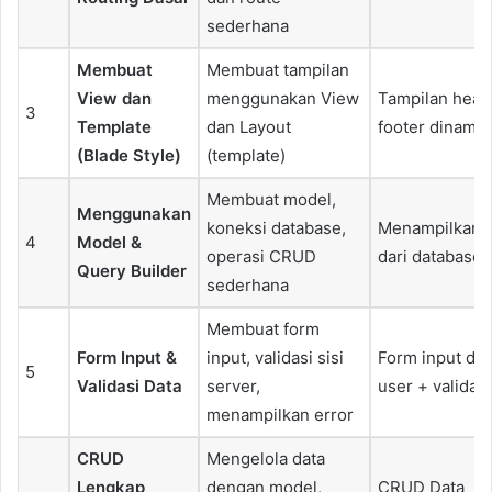
sederhana
Membuat
Membuat tampilan
View dan
menggunakan View
Tampilan head
3
Template
dan Layout
footer dinamis
(Blade Style)
(template)
Membuat model,
Menggunakan
koneksi database,
Menampilkan d
4
Model &
operasi CRUD
dari database
Query Builder
sederhana
Membuat form
Form Input &
input, validasi sisi
Form input dat
5
Validasi Data
server,
user + validasi
menampilkan error
CRUD
Mengelola data
Lengkap
dengan model,
CRUD Data