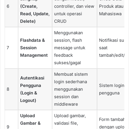
6
(Create,
controller, dan view
Produk atau
Read, Update,
untuk operasi
Mahasiswa
Delete)
CRUD
Menggunakan
Flashdata &
session, flash
Notifikasi suk
7
Session
message untuk
saat
Management
feedback
tambah/edit/h
sukses/gagal
Membuat sistem
Autentikasi
login sederhana
Pengguna
Sistem login
8
menggunakan
(Login &
pengguna
session dan
Logout)
middleware
Upload
Upload gambar,
Form tambah d
Gambar &
validasi file,
9
dengan uploa