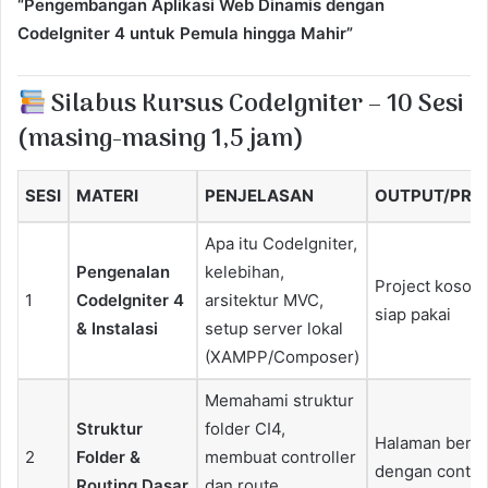
“Pengembangan Aplikasi Web Dinamis dengan
CodeIgniter 4 untuk Pemula hingga Mahir”
Silabus Kursus CodeIgniter – 10 Sesi
(masing-masing 1,5 jam)
SESI
MATERI
PENJELASAN
OUTPUT/PRO
Apa itu CodeIgniter,
Pengenalan
kelebihan,
Project koson
1
CodeIgniter 4
arsitektur MVC,
siap pakai
& Instalasi
setup server lokal
(XAMPP/Composer)
Memahami struktur
Struktur
folder CI4,
Halaman bera
2
Folder &
membuat controller
dengan control
Routing Dasar
dan route