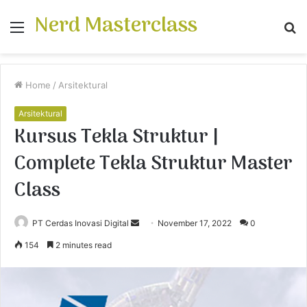
Nerd Masterclass
Menu
S
fo
Home
/
Arsitektural
Arsitektural
Kursus Tekla Struktur |
Complete Tekla Struktur Master
Class
PT Cerdas Inovasi Digital
S
November 17, 2022
0
e
154
2 minutes read
n
d
a
n