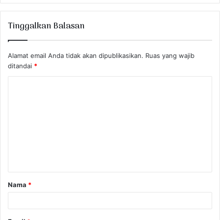
Tinggalkan Balasan
Alamat email Anda tidak akan dipublikasikan.
Ruas yang wajib
ditandai
*
K
o
m
e
n
t
a
Nama
*
r
*