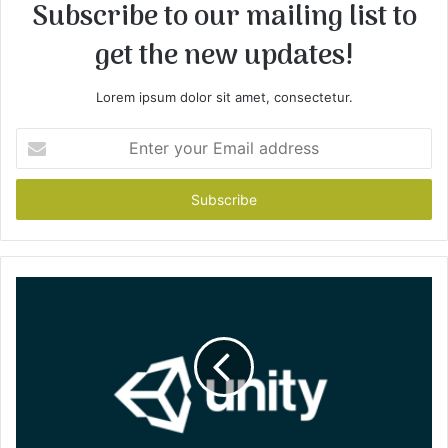
Subscribe to our mailing list to
get the new updates!
Lorem ipsum dolor sit amet, consectetur.
E
n
t
e
r
y
o
u
r
E
m
a
i
l
a