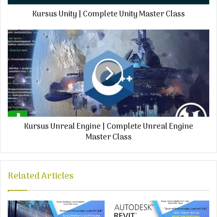
d
Kursus Unity | Complete Unity Master Class
d
r
e
s
s
Kursus Unreal Engine | Complete Unreal Engine
Master Class
Related Articles