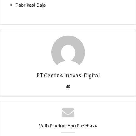
Pabrikasi Baja
PT Cerdas Inovasi Digital
W
e
b
s
i
t
With Product You Purchase
e