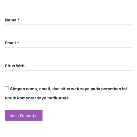
t
a
Nama
*
r
*
Email
*
Situs Web
Simpan nama, email, dan situs web saya pada peramban ini
untuk komentar saya berikutnya.