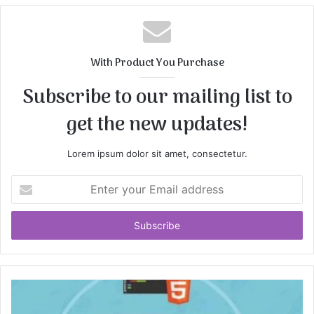
b
s
i
t
With Product You Purchase
e
Subscribe to our mailing list to
get the new updates!
Lorem ipsum dolor sit amet, consectetur.
E
n
t
e
r
y
o
u
r