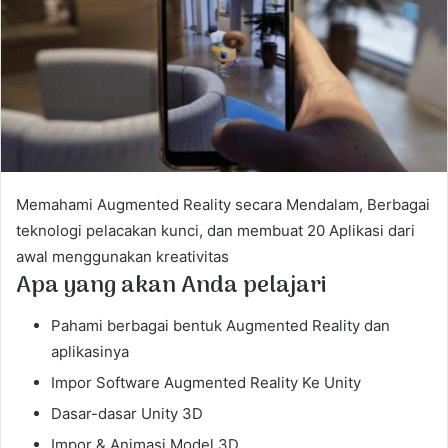
m
a
i
l
Memahami Augmented Reality secara Mendalam, Berbagai
teknologi pelacakan kunci, dan membuat 20 Aplikasi dari
awal menggunakan kreativitas
Apa yang akan Anda pelajari
Pahami berbagai bentuk Augmented Reality dan
aplikasinya
Impor Software Augmented Reality Ke Unity
Dasar-dasar Unity 3D
Impor & Animasi Model 3D