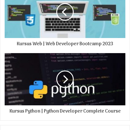
E
m
a
i
l
a
d
Kursus Web | Web Developer Bootcamp 2023
d
r
e
s
s
Kursus Python | Python Developer Complete Course