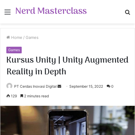
Nerd Masterclass
Menu
S
fo
Home
/
Games
Games
Kursus Unity | Unity Augmented
Reality in Depth
PT Cerdas Inovasi Digital
S
September 15, 2022
0
e
129
2 minutes read
n
d
a
n
e