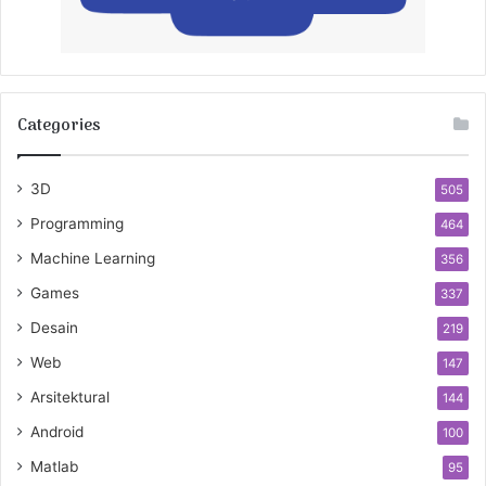
Categories
3D
505
Programming
464
Machine Learning
356
Games
337
Desain
219
Web
147
Arsitektural
144
Android
100
Matlab
95