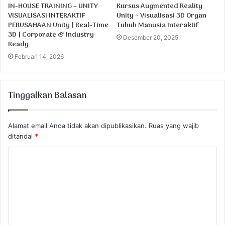
IN-HOUSE TRAINING – UNITY
Kursus Augmented Reality
VISUALISASI INTERAKTIF
Unity ~ Visualisasi 3D Organ
PERUSAHAAN Unity | Real-Time
Tubuh Manusia Interaktif
3D | Corporate & Industry-
Desember 20, 2025
Ready
Februari 14, 2026
Tinggalkan Balasan
Alamat email Anda tidak akan dipublikasikan.
Ruas yang wajib
ditandai
*
K
o
m
e
n