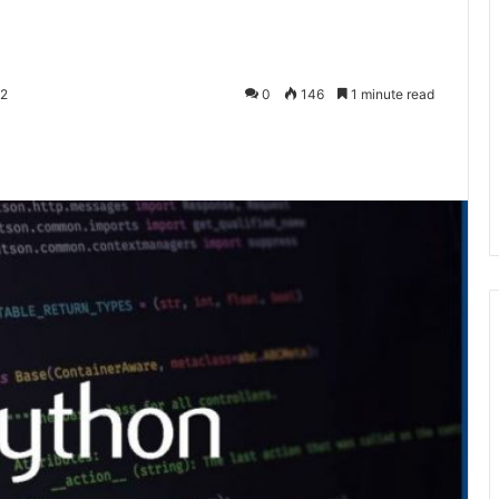
22
0
146
1 minute read