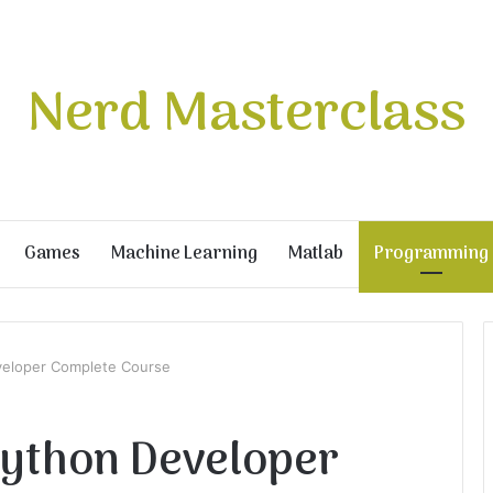
Nerd Masterclass
Games
Machine Learning
Matlab
Programming
veloper Complete Course
Python Developer