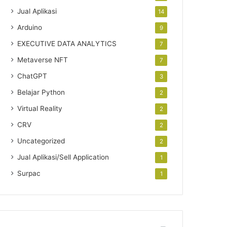
Jual Aplikasi
14
Arduino
9
EXECUTIVE DATA ANALYTICS
7
Metaverse NFT
7
ChatGPT
3
Belajar Python
2
Virtual Reality
2
CRV
2
Uncategorized
2
Jual Aplikasi/Sell Application
1
Surpac
1