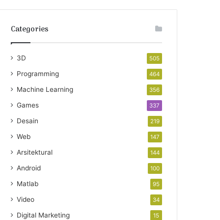
Categories
3D
505
Programming
464
Machine Learning
356
Games
337
Desain
219
Web
147
Arsitektural
144
Android
100
Matlab
95
Video
34
Digital Marketing
15