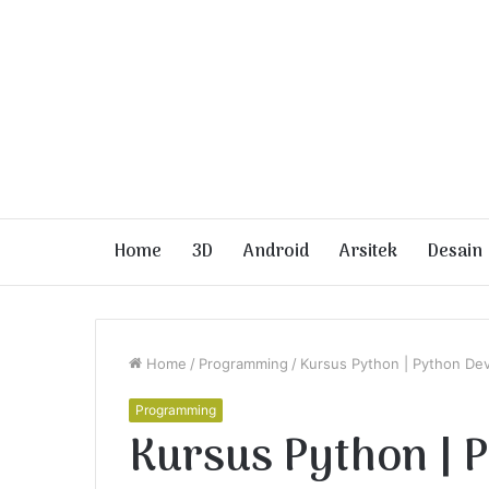
Home
3D
Android
Arsitek
Desain
Home
/
Programming
/
Kursus Python | Python De
Programming
Kursus Python | 