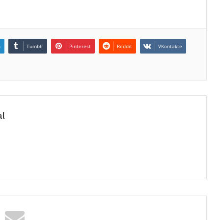
n
Tumblr
Pinterest
Reddit
VKontakte
al