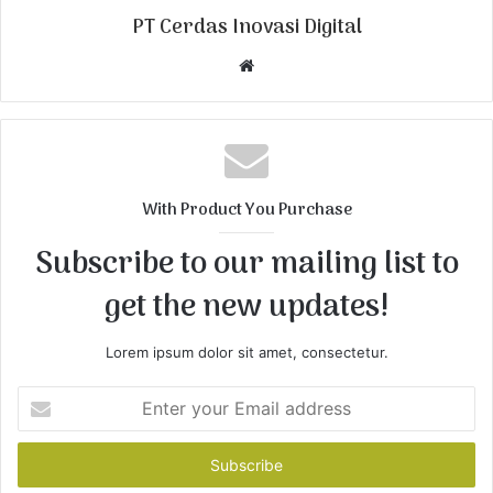
PT Cerdas Inovasi Digital
W
e
b
s
i
t
With Product You Purchase
e
Subscribe to our mailing list to
get the new updates!
Lorem ipsum dolor sit amet, consectetur.
E
n
t
e
r