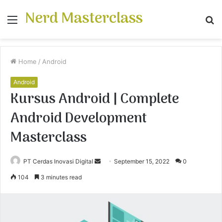
Nerd Masterclass
Menu
S
fo
Home
/
Android
Android
Kursus Android | Complete
Android Development
Masterclass
PT Cerdas Inovasi Digital
S
September 15, 2022
0
e
104
3 minutes read
n
d
a
n