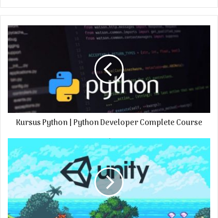
y
o
u
r
E
m
a
i
l
a
d
Kursus Python | Python Developer Complete Course
d
r
e
s
s