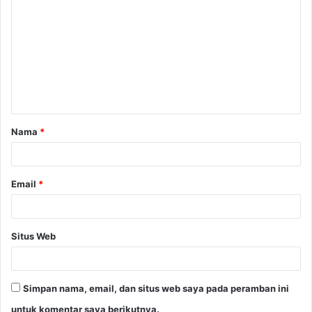
o
m
e
n
t
a
Nama
*
r
*
Email
*
Situs Web
Simpan nama, email, dan situs web saya pada peramban ini
untuk komentar saya berikutnya.